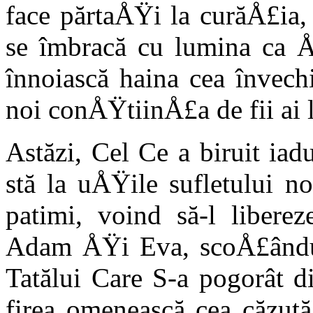
face părtaÅŸi la curăÅ£ia
se îmbracă cu lumina ca Å
înnoiască haina cea înve­ch
noi con­ÅŸtiinÅ£a de fii ai 
Astăzi, Cel Ce a biruit iadu
stă la uÅŸile sufletu­lui no
pa­timi, voind să-l libere
Adam ÅŸi Eva, scoÅ£ându-
Tatălui Care S-a pogorât d
firea ome­nească cea căzută