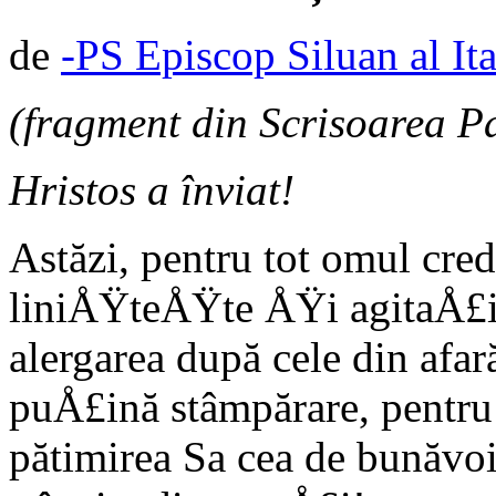
de
-PS Episcop Siluan al Ita
(fragment din Scrisoarea Pa
Hristos a înviat!
Astăzi, pentru tot omul cre­d
liniÅŸteÅŸte ÅŸi agi­taÅ£ia
alergarea după cele din afar
puÅ£ină stâmpărare, pentru 
pătimirea Sa cea de bunăvoi