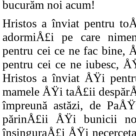
bucurăm noi acum!
Hristos a înviat pentru to
adormiÅ£i pe care nime
pentru cei ce ne fac bine, 
pen­tru cei ce ne iubesc, Å
Hristos a înviat ÅŸi pentr
mamele ÅŸi taÅ£ii des­părÅ
împreună astăzi, de PaÅŸt
părinÅ£ii ÅŸi bunicii n
însinguraÅ£i ÅŸi necerceta