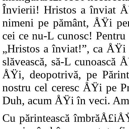
Învierii! Hristos a învi­at
nimeni pe pământ, ÅŸi pen
cei ce nu-L cunosc! Pentru
„Hristos a învi­at!”, ca ÅŸ
slăvească, să-L cunoască Å
ÅŸi, deopotrivă, pe Părin
nostru cel ceresc ÅŸi pe P
Duh, acum ÅŸi în veci. Am
Cu părintească îmbrăÅ£iÅŸa