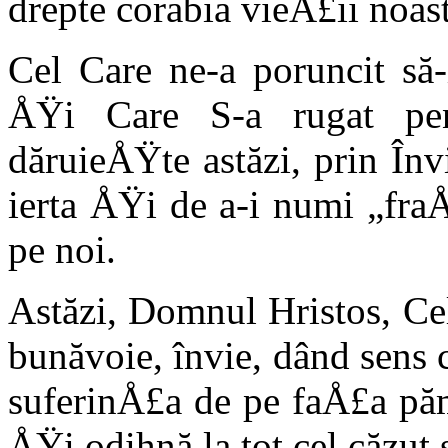
drepte corabia vieÅ£ii noast
Cel Care ne-a poruncit să
ÅŸi Care S-a rugat pen
dăruieÅŸte astăzi, prin În
ier­ta ÅŸi de a-i numi „fra
pe noi.
Astăzi, Domnul Hristos, Ce
bunăvoie, învie, dând sens 
suferinÅ£a de pe faÅ£a pă
ÅŸi odihnă la tot cel căzut