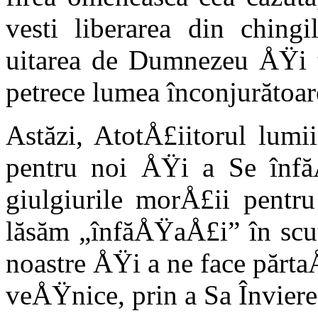
vesti liberarea din ching
uitarea de Dumnezeu ÅŸi tr
petrece lumea înconjurătoar
Astăzi, AtotÅ£iitorul lumi
pentru noi ÅŸi a Se înfă
giulgiurile morÅ£ii pentr
lăsăm „în­făÅŸaÅ£i” în scut
noastre ÅŸi a ne face părta
veÅŸnice, prin a Sa Înviere