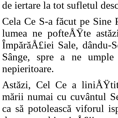
de iertare la tot sufletul de
Cela Ce S-a făcut pe Sine 
lumea ne pofteÅŸte as­tă
ÎmpărăÅ£iei Sale, dându-S
Sânge, spre a ne umpl
nepieritoare.
Astăzi, Cel Ce a liniÅŸtit
mării numai cu cuvântul S
ca să potoleas­că viforul i