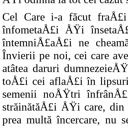
Cel Care i-a făcut fraÅ£
înfometaÅ£i ÅŸi însetaÅ£i
întemniÅ£aÅ£i ne cheamă 
Învierii pe noi, cei care av
atâtea daruri dumnezeieÅŸt
toÅ£i cei aflaÅ£i în lipsu
semenii noÅŸtri în­frânÅ£
străină­tăÅ£i ÅŸi care, di
prea multă încercare, nu s