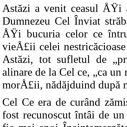
Astăzi a venit cea­sul ÅŸi
Dum­nezeu Cel Înviat străb
ÅŸi bucuria celor ce într
vieÅ£ii celei nestricăcioa
Astăzi, tot sufle­tul de 
alina­re de la Cel ce, „ca un
morÅ£ii, nă­dăjduind după m
Cel Ce era de cu­rând zămis
fost recunoscut întâi de un