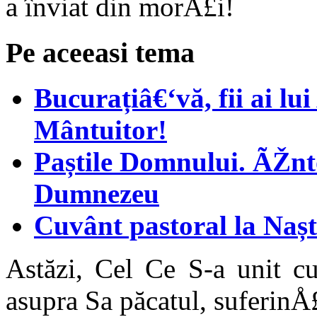
a înviat din morÅ£i!
Pe aceeasi tema
Bucurațiâ€‘vă, fii ai l
Mântuitor!
Paștile Domnului. ÃŽnto
Dumnezeu
Cuvânt pastoral la Naș
Astăzi, Cel Ce S-a unit cu
asupra Sa păcatul, suferinÅ