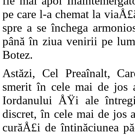
fie mai apoi Înaintemergăt
pe care l-a chemat la viaÅ£
spre a se închega armonio
până în ziua venirii pe lu
Botez.
Astăzi, Cel Preaînalt, Ca
smerit în cele mai de jos 
Iordanului ÅŸi ale întreg
discret, în cele mai de jos 
curăÅ£i de întinăciunea pă