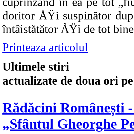
cuprinzând în ea pe tot „fiu
doritor ÅŸi suspinător după
întâistătător ÅŸi de tot bine
Printeaza articolul
Ultimele stiri
actualizate de doua ori p
Rădăcini Românești -
„Sfântul Gheorghe Pe