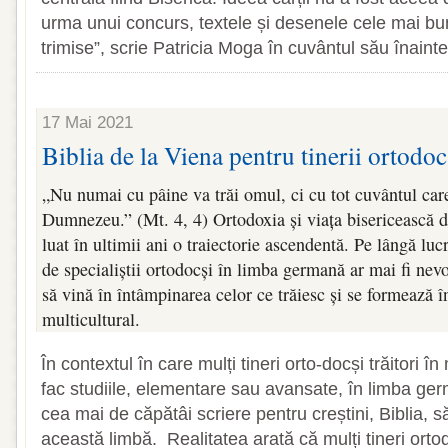
urma unui concurs, textele și desenele cele mai bu
trimise”, scrie Patricia Moga în cuvântul său înainte,
17 Mai 2021
Biblia de la Viena pentru tinerii ortodoc
„Nu numai cu pâine va trăi omul, ci cu tot cuvântul care
Dumnezeu.” (Mt. 4, 4) Ortodoxia și viața bisericească 
luat în ultimii ani o traiectorie ascendentă. Pe lângă lucr
de specialiștii ortodocși în limba germană ar mai fi nevo
să vină în întâmpinarea celor ce trăiesc și se formează 
multicultural.
În contextul în care mulți tineri orto-docși trăitori 
fac studiile, elementare sau avansate, în limba ge
cea mai de căpătâi scriere pentru creștini, Biblia, s
această limbă. Realitatea arată că mulți tineri ortod