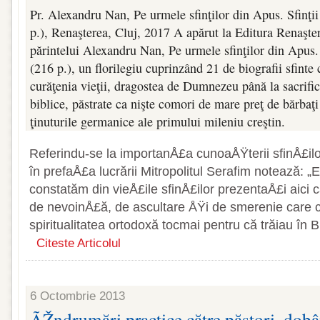
Pr. Alexandru Nan, Pe urmele sfinţilor din Apus. Sfinţi
p.), Renaşterea, Cluj, 2017 A apărut la Editura Renaşte
părinte­lui Alexandru Nan, Pe urme­le sfinţilor din Apus. 
(216 p.), un florilegiu cuprinzând 21 de biografii sfinte
curăţenia vieţii, dra­gostea de Dumnezeu până la sacrifici
biblice, păstrate ca nişte comori de mare preţ de bărbaţi 
ţinuturile germanice ale primului mileniu creştin.
Referindu-se la importanÅ£a cunoaÅŸ­terii sfinÅ£il
în pre­faÅ£a lucrării Mitropolitul Serafim notea­ză: 
constatăm din vieÅ£ile sfinÅ£ilor prezentaÅ£i aici
de nevoinÅ£ă, de ascultare ÅŸi de smere­nie care 
spiritualitatea or­todoxă tocmai pentru că trăiau în B
Citeste Articolul
6 Octombrie 2013
ÃŽndrumări practice către păstori, dobâ