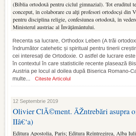
(Biblia ortodoxă pentru ciclul gimnazial). Tot eruditul teo
conceput, în colaborare cu alți profesori ortodocși din 
pentru disciplina religie, confesiunea ortodoxă, în vedere
Ministerul austriac al Învățământului.
Recenta sa lucrare, Orthodox Leben (A trăi ortodox)
îndrumător catehetic și spiritual pentru tinerii crești
cei interesați de Ortodoxie. O astfel de lucrare es
în contextul în care statisticile recente plasează B
Austria pe locul al doilea după Biserica Romano-Ca
multe...
Citeste Articolul
12 Septembrie 2019
Olivier ClÃ©ment. ÃŽntrebări asupra o
IIâ€‘a)
Editura Apostolia, Paris; Editura Reîntregirea, Alba Iul