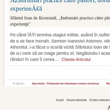
experienÅ£ă
Sfântul Ioan de Kronstadt, „Îndrumări practice către păs
experienţă”
Pe când îÅŸi termina stagiul militar, având în sufle
de a se face monah, Semion Ivanovici Antonov, viito
Athonitul, i-a făcut o scurtă vizită Sfântului Ioan d
de a-i cere să se roage pentru el. Negăsindu-l acasă
rânduri în care îi cerea...
Citeste Articolul
Te afli aici:
Apostolia - Publicatie de informare crestin ortodoxa
Re
Acasă
Despre Apostolia
Echipa redacțion