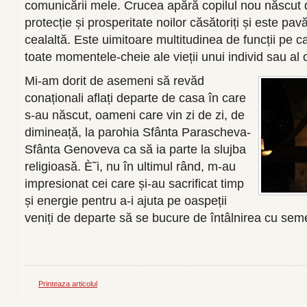
comunicării mele. Crucea apără copilul nou născut d
protecție și prosperitate noilor căsătoriți și este pa
cealaltă. Este uimitoare multitudinea de funcții pe ca
toate momentele-cheie ale vieții unui individ sau al co
Mi-am dorit de asemeni să revăd
conaționali aflați departe de casa în care
s-au născut, oameni care vin zi de zi, de
dimineață, la parohia Sfânta Parascheva-
Sfânta Genoveva ca să ia parte la slujba
religioasă. È˜i, nu în ultimul rând, m-au
impresionat cei care și-au sacrificat timp
și energie pentru a-i ajuta pe oaspeții
veniți de departe să se bucure de întâlnirea cu seme
Printeaza articolul