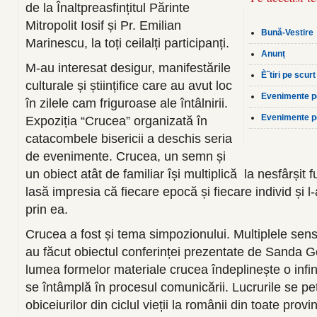
de la Înaltpreasfințitul Părinte
Mitropolit Iosif și Pr. Emilian
Bună-Vestire
Marinescu, la toți ceilalți participanți.
Anunț
M-au interesat desigur, manifestările
È˜tiri pe scurt
culturale și științifice care au avut loc
Evenimente p
în zilele cam friguroase ale întâlnirii.
Evenimente p
Expoziția “Crucea” organizată în
catacombele bisericii a deschis seria
de evenimente. Crucea, un semn și
un obiect atât de familiar își multiplică la nesfârșit f
lasă impresia că fiecare epocă și fiecare individ și
prin ea.
Crucea a fost și tema simpozionului. Multiplele sens
au făcut obiectul conferinței prezentate de Sanda 
lumea formelor materiale crucea îndeplinește o infinit
se întâmplă în procesul comunicării. Lucrurile se petr
obiceiurilor din ciclul vieții la românii din toate provin