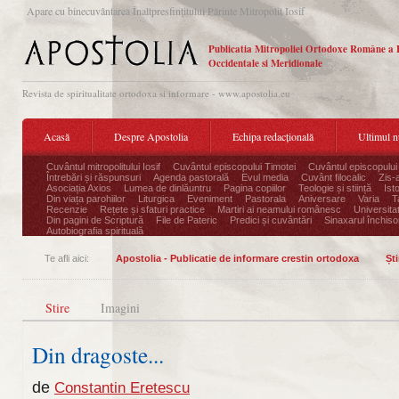
Apare cu binecuvântarea Înaltpresfinţitului Părinte Mitropolit Iosif
Publicatia Mitropoliei Ortodoxe Române a 
Occidentale si Meridionale
Revista de spiritualitate ortodoxa si informare - www.apostolia.eu
Acasă
Despre Apostolia
Echipa redacțională
Ultimul 
Cuvântul mitropolitului Iosif
Cuvântul episcopului Timotei
Cuvântul episcopului
Întrebări și răspunsuri
Agenda pastorală
Evul media
Cuvânt filocalic
Zis-
Asociația Axios
Lumea de dinlăuntru
Pagina copiilor
Teologie și stiință
Ist
Din viața parohiilor
Liturgica
Eveniment
Pastorala
Aniversare
Varia
T
Recenzie
Rețete și sfaturi practice
Martiri ai neamului românesc
Universita
Din pagini de Scriptură
File de Pateric
Predici și cuvântări
Sinaxarul închisor
Autobiografia spirituală
Te afli aici:
Apostolia - Publicatie de informare crestin ortodoxa
Ști
Stire
Imagini
Din dragoste...
de
Constantin Eretescu