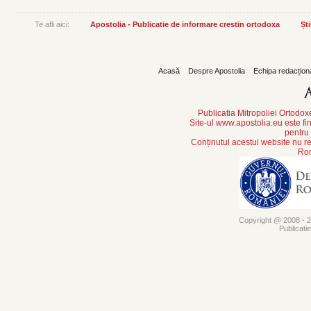
Te afli aici:
Apostolia - Publicatie de informare crestin ortodoxa
Ști
Acasă
Despre Apostolia
Echipa redacțion
Publicatia Mitropoliei Ortodo
Site-ul www.apostolia.eu este
pentru
Conținutul acestui website nu re
Rom
Copyright @ 2008 - 20
Publicati