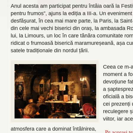
Anul acesta am participat pentru întâia oară la Fest
pentru frumos”, ajuns la ediția a III-a. Un evenimen
desfășurat, în cea mai mare parte, la Paris, la Saint
din cele mai vechi biserici din oraș, la ambasada Ro
lui, la Limours, un loc în care tânăra comunitate ro
ridicat o frumoasă biserică maramureșeană, așa cu
satele tradiționale din nordul țării.
Ceea ce m-a 
moment a fos
devoțiune faț
a șaptesprez
oficială a bi
cei prezenți
reculegere ș
viitor, iar ac
atmosfera care a dominat întâlnirea,
Pe aceeasi t