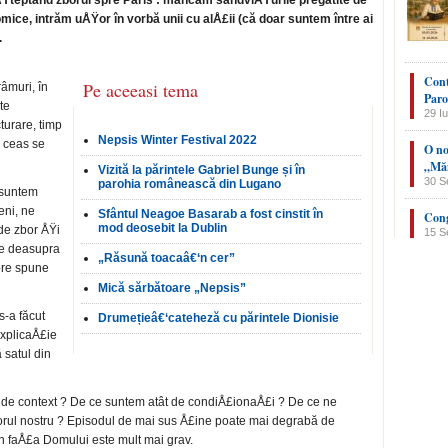
ÅŸteptând zborul spre Paris : mâncăm sandviÅŸurile pregătite de
ice, intrăm uÅŸor în vorbă unii cu alÅ£ii (că doar suntem între ai
.
Cont
Pe aceeasi tema
âmuri, în
Paro
te
29 Iu
cturare, timp
Nepsis Winter Festival 2022
e ceas se
O no
„Măn
Vizită la părintele Gabriel Bunge și în
30 S
parohia românească din Lugano
 suntem
eni, ne
Sfântul Neagoe Basarab a fost cinstit în
Cong
mod deosebit la Dublin
 de zbor ÅŸi
15 S
de deasupra
„Răsună toacaâ€‘n cer”
pre spune
Mică sărbătoare „Nepsis”
s-a făcut
Drumețieâ€‘cateheză cu părintele Dionisie
explicaÅ£ie
 satul din
t de context ? De ce suntem atât de condiÅ£ionaÅ£i ? De ce ne
orul nostru ? Episodul de mai sus Å£ine poate mai degrabă de
în faÅ£a Domului este mult mai grav.