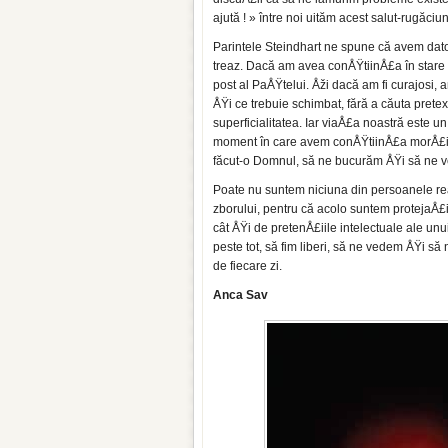
ajută ! » între noi uităm acest salut-rugăc
Parintele Steindhart ne spune că avem dato
treaz. Dacă am avea conÅŸtiinÅ£a în stare
post al PaÅŸtelui. Åži dacă am fi curajosi, 
ÅŸi ce trebuie schimbat, fără a căuta pretex
superficialitatea. Iar viaÅ£a noastră este un
moment în care avem conÅŸtiinÅ£a morÅ£ii, 
făcut-o Domnul, să ne bucurăm ÅŸi să ne ve
Poate nu suntem niciuna din persoanele rea
zborului, pentru că acolo suntem protejaÅ£i
cât ÅŸi de pretenÅ£iile intelectuale ale u
peste tot, să fim liberi, să ne vedem ÅŸi s
de fiecare zi.
Anca Sav