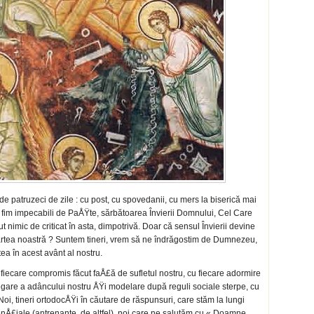
de patruzeci de zile : cu post, cu spovedanii, cu mers la biserică mai
 fim impecabili de PaÅŸte, sărbătoarea Învierii Domnului, Cel Care
 nimic de criticat în asta, dimpotrivă. Doar că sensul Învierii devine
artea noastră ? Suntem tineri, vrem să ne îndrăgostim de Dumnezeu,
a în acest avânt al nostru.
fiecare compromis făcut faÅ£ă de sufletul nostru, cu fiecare adormire
 negare a adâncului nostru ÅŸi modelare după reguli sociale sterpe, cu
oi, tineri ortodocÅŸi în căutare de răspunsuri, care stăm la lungi
nÅ£iale (antrenante, de altfel), noi care ne salutăm cu « Doamne