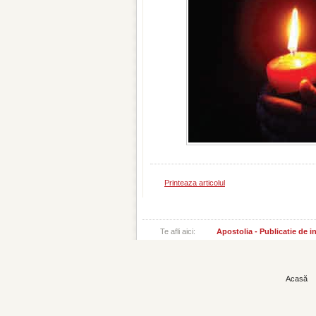
Printeaza articolul
Te afli aici:
Apostolia - Publicatie de 
Acasă