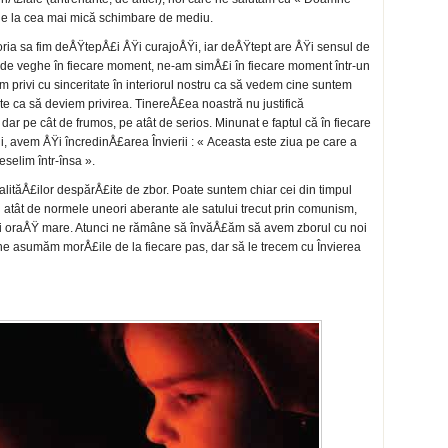
iune la cea mai mică schimbare de mediu.
ria sa fim deÅŸtepÅ£i ÅŸi curajoÅŸi, iar deÅŸtept are ÅŸi sensul de
 de veghe în fiecare moment, ne-am simÅ£i în fiecare moment într-un
am privi cu sinceritate în interiorul nostru ca să vedem cine suntem
te ca să deviem privirea. TinereÅ£ea noastră nu justifică
 dar pe cât de frumos, pe atât de serios. Minunat e faptul că în fiecare
avem ÅŸi încredinÅ£area Învierii : « Aceasta este ziua pe care a
selim într-însa ».
lităÅ£ilor despărÅ£ite de zbor. Poate suntem chiar cei din timpul
 atât de normele uneori aberante ale satului trecut prin comunism,
nui oraÅŸ mare. Atunci ne rămâne să învăÅ£ăm să avem zborul cu noi
ă ne asumăm morÅ£ile de la fiecare pas, dar să le trecem cu Învierea