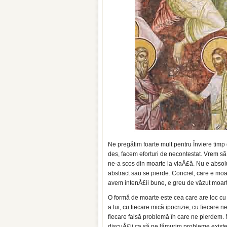
Ne pregătim foarte mult pentru Înviere timp 
des, facem eforturi de necontestat. Vrem să
ne-a scos din moarte la viaÅ£ă. Nu e absolut
abstract sau se pierde. Concret, care e mo
avem intenÅ£ii bune, e greu de văzut moarte
O formă de moarte este cea care are loc cu 
a lui, cu fiecare mică ipocrizie, cu fiecare
fiecare falsă problemă în care ne pierdem. N
discuÅ£ii ca să ne lămurim probleme existe