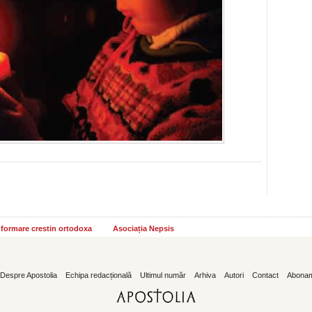
informare crestin ortodoxa
Asociația Nepsis
Despre Apostolia
Echipa redacțională
Ultimul număr
Arhiva
Autori
Contact
Abona