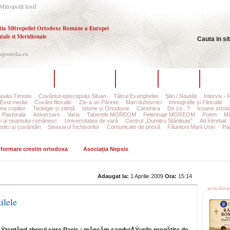
Mitropolit Iosif
tia Mitropoliei Ortodoxe Române a Europei
tale si Meridionale
Cauta in si
.apostolia.eu
hipa redacțională
Ultimul număr
Arhiva
Autori
Contac
pului Timotei
Cuvântul episcopului Siluan
Tâlcul Evangheliei
Știri / Noutăți
Interviu - 
Evul media
Cuvânt filocalic
Zis-a un Părinte
Mari duhovnici
Imnografie și Filocalie
na copiilor
Teologie și stiință
Istorie și Ortodoxie
Canonica
De ce...?
Icoane ortod
Pastorala
Aniversare
Varia
Taberele MOREOM
Pelerinaje MOREOM
Poem
Mă
ri ai neamului românesc
Universitatea de vară
Centrul „Dumitru Stăniloae”
Ati întrebat
edici și cuvântări
Sinaxarul închisorilor
Comunicate de presă
Făuritorii Marii Uniri
Pag
informare crestin ortodoxa
Asociația Nepsis
Ultime
Adaugat la:
1 Aprilie 2009
Ora:
15:14
actualiza
ilele