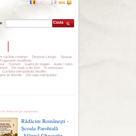
Romana
Francais
Cauta
te
t
Abonamente
Pe cărările credinței
Dicționar Liturgic
Sinaxar
Fragmente neodihnite
Asociația Nepsis
oxe
Oameni
Galerii de imagini
Audio / video
rturii
Din viață și din Duh
In memoriam
Cuvântul mitropolitului Serafim
ina de filosofie
Din viața mănăstirilor
le stiri
te de doua ori pe saptamana
Rădăcini Românești -
Școala Parohială
„Sfântul Gheorghe