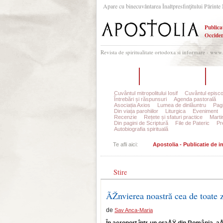
Apare cu binecuvântarea Înaltpresfinţitului Părinte 
Publica
Occiden
Revista de spiritualitate ortodoxa si informare - www
Acasă
Despre Apostolia
Ec
Cuvântul mitropolitului Iosif
Cuvântul episco
Întrebări și răspunsuri
Agenda pastorală
Asociația Axios
Lumea de dinlăuntru
Pagi
Din viața parohiilor
Liturgica
Eveniment
Recenzie
Rețete și sfaturi practice
Marti
Din pagini de Scriptură
File de Pateric
Pr
Autobiografia spirituală
Te afli aici:
Apostolia - Publicatie de 
Stire
ÃŽnvierea noastră cea de toate z
de
Sav Anca-Maria