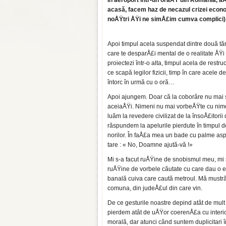
În aeroport într-un oraÅŸ din România, a
acasă, facem haz de necazul crizei econom
noÅŸtri ÅŸi ne simÅ£im cumva complici)
Apoi timpul acela suspendat dintre două tăr
care te desparÅ£i mental de o realitate ÅŸi 
proiectezi într-o alta, timpul acela de restru
ce scapă legilor fizicii, timp în care acele d
întorc în urmă cu o oră…
Apoi ajungem. Doar că la coborâre nu mai
aceiaÅŸi. Nimeni nu mai vorbeÅŸte cu nim
luăm la revedere civilizat de la însoÅ£itorii
răspundem la apelurile pierdute în timpul 
norilor. În faÅ£a mea un bade cu palme as
tare : « No, Doamne ajută-vă !»
Mi s-a facut ruÅŸine de snobismul meu, mi 
ruÅŸine de vorbele căutate cu care dau o 
banală cuiva care caută metroul. Mă mustră
comuna, din judeÅ£ul din care vin.
De ce gesturile noastre depind atât de mul
pierdem atât de uÅŸor coerenÅ£a cu interi
morală, dar atunci când suntem duplicitari 