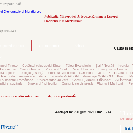
Mitropolit Iosif
Publicatia Mitropoliei Ortodoxe Române a Europei
Occidentale si Meridionale
.apostolia.eu
hipa redacțională
Ultimul număr
Arhiva
Cauta in si
e
pului Timotei
Cuvântul episcopului Siluan
Tâlcul Evangheliei
Știri / Noutăți
Interviu - 
Evul media
Cuvânt filocalic
Zis-a un Părinte
Mari duhovnici
Imnografie și Filocalie
na copiilor
Teologie și stiință
Istorie și Ortodoxie
Canonica
De ce...?
Icoane ortod
Pastorala
Aniversare
Varia
Taberele MOREOM
Pelerinaje MOREOM
Poem
Mă
ri ai neamului românesc
Universitatea de vară
Centrul „Dumitru Stăniloae”
Ati întrebat
edici și cuvântări
Sinaxarul închisorilor
Comunicate de presă
Făuritorii Marii Uniri
Pag
informare crestin ortodoxa
Agenda pastorală
Ultime
Adaugat la:
2 August 2021
Ora:
15:14
actualiza
Elveția”
Răd