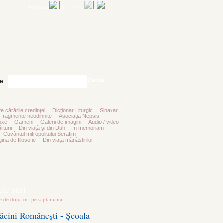
Romana
Francais
Cauta
te
Pe cărările credinței
Dicționar Liturgic
Sinaxar
Fragmente neodihnite
Asociația Nepsis
oxe
Oameni
Galerii de imagini
Audio / video
rturii
Din viață și din Duh
In memoriam
Cuvântul mitropolitului Serafim
ina de filosofie
Din viața mănăstirilor
le stiri
te de doua ori pe saptamana
ăcini Românești - Școala