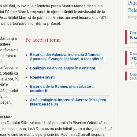
Par
ale țării, la invitația părintelui paroh Marius Manea, tinerii din
Pel
itul Părinte Marc Nemțeanul, în ajunul sfințirii iconostasului de la
6 Aug
Preasfințitul Marc și de părintele Marius am avut bucuria de aâ€‘l
, din partea parohiilor Berna și Basel.
Cont
Paro
Pe aceeasi tema
Marius și o
29 Iu
naștere
nd râvna cu
O no
Biserica din Valencia, închinată Sfântului
e pentru a
„Măn
Apostol și Evanghelist Matei, a fost sfințită
ult
30 S
lui Nectarie
Douăzeci de ani de slujire în Konstanz
, oferită cu
Cong
Roadele liniștii
15 S
e. Apoi, în
neâ€‘a
Biserica de la Rennes și-a sărbătorit
sâ€‘a purtat
ocrotitorii
ă, la
Artă, teologie și împreună-lucrare în slujirea
lvețieni
bisericească (II)
tul Marc
unea Duhului Sfânt se manifestă pe deplin în Biserica Ortodoxă, nu
limite este uman, însă Dumnezeu este infinit și are o dragoste infinită
nainte cine se mântuiește și cine nu. Apoi, întrâ€‘un alt răspuns,