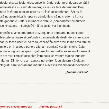
ericolul dispozitivelor electronice în rândul celor mici, deoarece aâ€‘i
t echivalează cu aâ€‘i da un drog care îl va face dependent. Deși
e mare în rândul copiilor, care nu au încă discernământ. Åži nu în
t să nu avem frică în lupta cu gândurile și să nu credem că orice
oate gândurile urâte și întunecate trebuie „bombardate” cu numele
e Hristoase, miluieșteâ€‘mă”; și astfel vor fi anihilate.
cuprins în cuvinte, deoarece prezența unei persoane poate fi doar
 subiectele serioase și profunde cu momente de destindere și relaxare
ri își făcea ucenicii să râdă, căci aÅŸa cum arcul întins prea tare se
mitele ei. În a doua parte a zilei am pornit să vizităm cheile râului
e înalte înghesuie apa curgătoare, forțânduâ€‘o să se învolbureze. A
re am avut timp să discutăm între noi și să vorbim mai pe îndelete
le Marius. Din fericire am avut cu noi o dronă, cu ajutorul căreia am
, fotografii care vor rămâne mărturie a acestui eveniment duhovnicesc.
„Nepsis Elveția”
informare crestin ortodoxa
Agenda pastorală