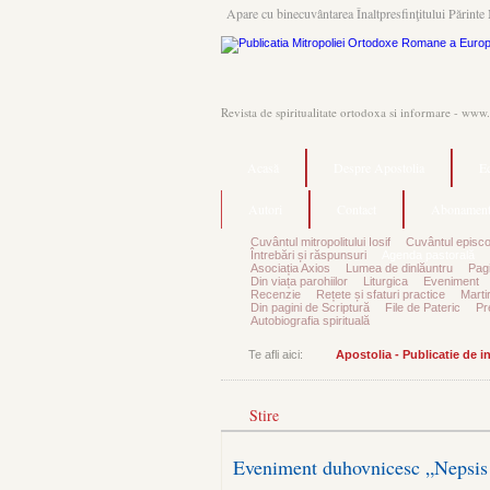
Apare cu binecuvântarea Înaltpresfinţitului Părinte 
Revista de spiritualitate ortodoxa si informare - www
Acasă
Despre Apostolia
Ec
Autori
Contact
Abonament
Cuvântul mitropolitului Iosif
Cuvântul episco
Întrebări și răspunsuri
Agenda pastorală
Asociația Axios
Lumea de dinlăuntru
Pagi
Din viața parohiilor
Liturgica
Eveniment
Recenzie
Rețete și sfaturi practice
Marti
Din pagini de Scriptură
File de Pateric
Pr
Autobiografia spirituală
Te afli aici:
Apostolia - Publicatie de 
Stire
Eveniment duhovnicesc „Nepsis 