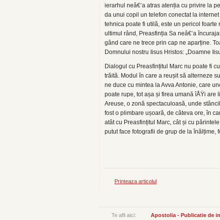
ierarhul neâ€‘a atras atenția cu privire la p
da unui copil un telefon conectat la interne
tehnica poate fi utilă, este un pericol foart
ultimul rând, Preasfinția Sa neâ€‘a încuraja
gând care ne trece prin cap ne aparține. T
Domnului nostru Iisus Hristos: „Doamne Iisus
Dialogul cu Preasfințitul Marc nu poate fi 
trăită. Modul în care a reușit să alterneze
ne duce cu mintea la Avva Antonie, care uneo
poate rupe, tot așa și firea umană îÅŸi are li
Areuse, o zonă spectaculoasă, unde stâncil
fost o plimbare ușoară, de câteva ore, în ca
atât cu Preasfințitul Marc, cât și cu părinte
putut face fotografii de grup de la înălțime
Printeaza articolul
Te afli aici:
Apostolia - Publicatie de 