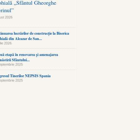
ohială „Sfântul Gheorghe
erinul”
ust 2026
inuarea lucrărilor de construcție la Biserica
hială din Alcazar de San...
lie 2026
uă etapă în renovarea și amenajarea
ăstirii Sfântului...
eptembrie 2025
resul Tinerilor NEPSIS Spania
eptembrie 2025