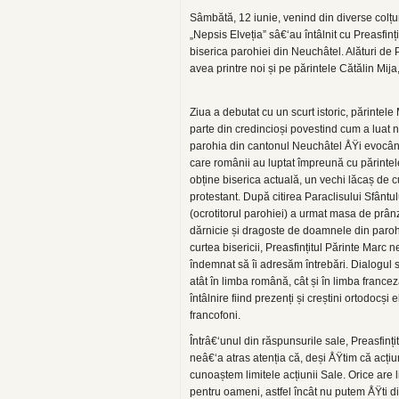
Sâmbătă, 12 iunie, venind din diverse colțuri 
„Nepsis Elveția” sâ€‘au întâlnit cu Preasfinț
biserica parohiei din Neuchâtel. Alături de 
avea printre noi și pe părintele Cătălin Mija
Ziua a debutat cu un scurt istoric, părintele 
parte din credincioși povestind cum a luat 
parohia din cantonul Neuchâtel ÅŸi evocâ
care românii au luptat împreună cu părintel
obține biserica actuală, un vechi lăcaș de c
protestant. După citirea Paraclisului Sfântu
(ocrotitorul parohiei) a urmat masa de prânz
dărnicie și dragoste de doamnele din parohi
curtea bisericii, Preasfințitul Părinte Marc 
îndemnat să îi adresăm întrebări. Dialogul 
atât în limba română, cât și în limba francez
întâlnire fiind prezenți și creștini ortodocși e
francofoni.
Întrâ€‘unul din răspunsurile sale, Preasfinți
neâ€‘a atras atenția că, deși ÅŸtim că acți
cunoaștem limitele acțiunii Sale. Orice are 
pentru oameni, astfel încât nu putem ÅŸti di