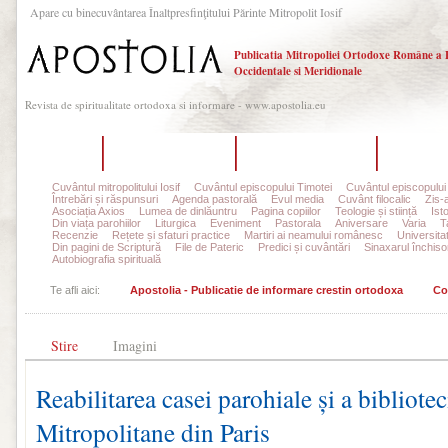
Apare cu binecuvântarea Înaltpresfinţitului Părinte Mitropolit Iosif
Publicatia Mitropoliei Ortodoxe Române a 
Occidentale si Meridionale
Revista de spiritualitate ortodoxa si informare - www.apostolia.eu
Acasă
Despre Apostolia
Echipa redacțională
Ultimul 
Cuvântul mitropolitului Iosif
Cuvântul episcopului Timotei
Cuvântul episcopului
Întrebări și răspunsuri
Agenda pastorală
Evul media
Cuvânt filocalic
Zis-
Asociația Axios
Lumea de dinlăuntru
Pagina copiilor
Teologie și stiință
Ist
Din viața parohiilor
Liturgica
Eveniment
Pastorala
Aniversare
Varia
T
Recenzie
Rețete și sfaturi practice
Martiri ai neamului românesc
Universita
Din pagini de Scriptură
File de Pateric
Predici și cuvântări
Sinaxarul închisor
Autobiografia spirituală
Te afli aici:
Apostolia - Publicatie de informare crestin ortodoxa
Co
Stire
Imagini
Reabilitarea casei parohiale și a bibliotec
Mitropolitane din Paris