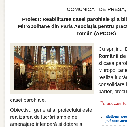
COMUNICAT DE PRESÄ‚
Proiect: Reabilitarea casei parohiale și a bi
Mitropolitane din Paris Asociația pentru prac
român (APCOR)
Cu sprijinul
Românii de 
și casa paro
Mitropolitane
realiza lucră
consolidare l
parter, precu
casei parohiale.
Pe aceeasi t
Obiectivul general al proiectului este
realizarea de lucrări ample de
Rădăcini Româ
„Sfântul Gheo
amenajare interioară și dotare a