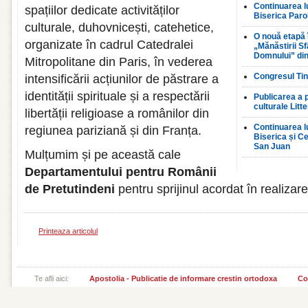
Continuarea lu
spațiilor dedicate activităților
Biserica Paro
culturale, duhovnicești, catehetice,
O nouă etapă 
organizate în cadrul Catedralei
„Mănăstirii S
Domnului” din
Mitropolitane din Paris, în vederea
Congresul Tin
intensificării acțiunilor de păstrare a
identității spirituale și a respectării
Publicarea a 
culturale Litt
libertății religioase a românilor din
Continuarea lu
regiunea pariziană și din Franța.
Biserica și Ce
San Juan
Mulțumim și pe această cale
Departamentului pentru Românii
de Pretutindeni
pentru sprijinul acordat în realizar
Printeaza articolul
Te afli aici:
Apostolia - Publicatie de informare crestin ortodoxa
Co