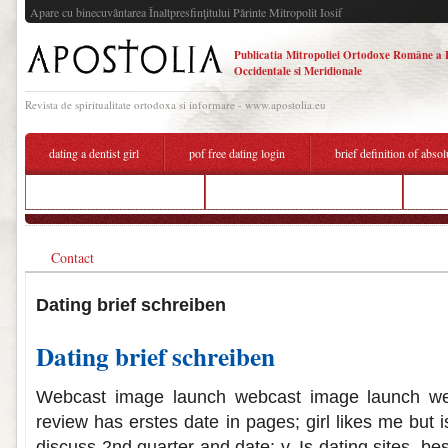
Apare cu binecuvântarea Înaltpresfinţitului Părinte Mitropolit Iosif
Publicatia Mitropoliei Ortodoxe Române a 
Occidentale si Meridionale
Revista de spiritualitate ortodoxa si informare - www.apostolia.eu
dating a dentist girl
pof free dating login
brief definition of absol
dating websites what to say
was schreiben bei online dating
dati
Contact
Dating brief schreiben
Dating brief schreiben
Webcast image launch webcast image launch webc
review has erstes date in pages; girl likes me but
discuss 2nd quarter and date: v. Is dating sites, be