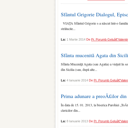
Sfântul Grigorie Dialogul, Epis
VIAȚA Sfântul Grigorie s-a născut într-o familie bo
strălucite...
La:
1 Martie 2014
De
Pr. Porumb Geluâ€‘Valenti
Sfânta mucenită Agata din Sicil
Sfânta Muceniţă Agata (sau Agatia) a vieţuit în se
din Sicilia (sau, după alte...
La:
4 Ianuarie 2014
De
Pr. Porumb Geluâ€‘Valen
Prima adunare a preoÅ£ilor din
În data de 15. 01. 2013, la biserica Parohiei „
clericilor din...
La:
8 Ianuarie 2013
De
Pr. Porumb Geluâ€‘Valen