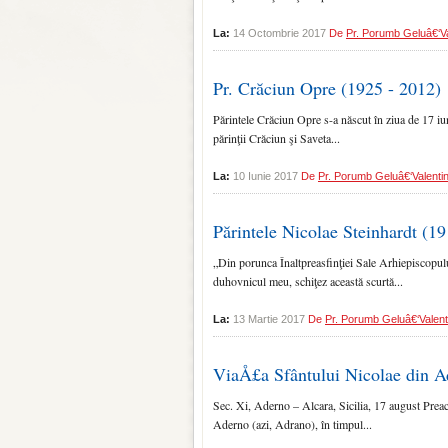
La:
14 Octombrie 2017
De
Pr. Porumb Geluâ€‘Va
Pr. Crăciun Opre (1925 - 2012)
Părintele Crăciun Opre s-a născut în ziua de 17 iu
părinţii Crăciun şi Saveta...
La:
10 Iunie 2017
De
Pr. Porumb Geluâ€‘Valenti
Părintele Nicolae Steinhardt (1
„Din porunca Înaltpreasfinţiei Sale Arhiepiscopul
duhovnicul meu, schiţez această scurtă...
La:
13 Martie 2017
De
Pr. Porumb Geluâ€‘Valent
ViaÅ£a Sfântului Nicolae din A
Sec. Xi, Aderno – Alcara, Sicilia, 17 august Preacu
Aderno (azi, Adrano), în timpul...