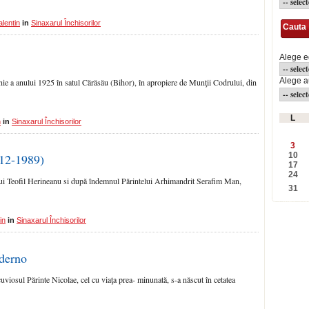
lentin
in
Sinaxarul Închisorilor
Cauta
Alege e
Alege a
nie a anului 1925 în satul Cărăsău (Bihor), în apro­piere de Munţii Codrului, din
L
n
in
Sinaxarul Închisorilor
3
10
912-1989)
17
24
ui Teofil Herineanu si după în­demnul Părintelui Arhimandrit Serafim Man,
31
in
in
Sinaxarul Închisorilor
derno
viosul Părinte Nicolae, cel cu viaţa prea- minunată, s-a născut în ce­tatea