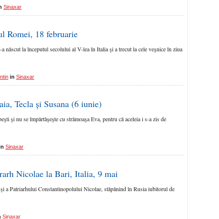
in
Sinaxar
l Romei, 18 februarie
ăscut la începu­tul secolului al V-lea în Italia şi a trecut la cele veşnice în ziua
ntin
in
Sinaxar
aia, Tecla și Susana (6 iunie)
peşti şi nu se împăr­tăşeşte cu strămoaşa Eva, pentru că aceleia i s-a zis de
in
Sinaxar
arh Nicolae la Bari, Italia, 9 mai
i a Patriarhului Constantinopolului Nicolae, stăpânind în Rusia iubitorul de
n
Sinaxar