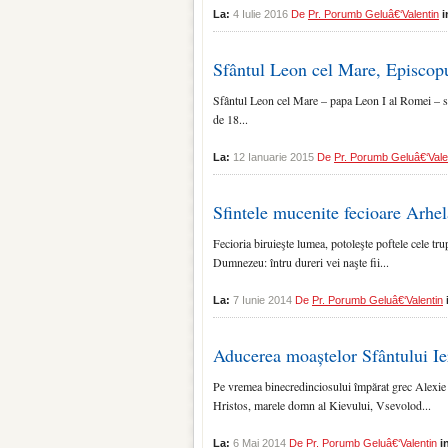
La:
4 Iulie 2016
De
Pr. Porumb Geluâ€‘Valentin
Sfântul Leon cel Mare, Episcopu
Sfântul Leon cel Mare – papa Leon I al Romei – s-a n
de 18...
La:
12 Ianuarie 2015
De
Pr. Porumb Geluâ€‘Vale
Sfintele mucenite fecioare Arhel
Fecioria biruieşte lumea, potoleşte poftele cele tru
Dumnezeu: întru dureri vei naşte fii...
La:
7 Iunie 2014
De
Pr. Porumb Geluâ€‘Valentin
Aducerea moaștelor Sfântului Ier
Pe vremea binecredinciosului împărat grec Alexie ş
Hristos, marele domn al Kievului, Vsevolod...
La:
6 Mai 2014
De
Pr. Porumb Geluâ€‘Valentin
i