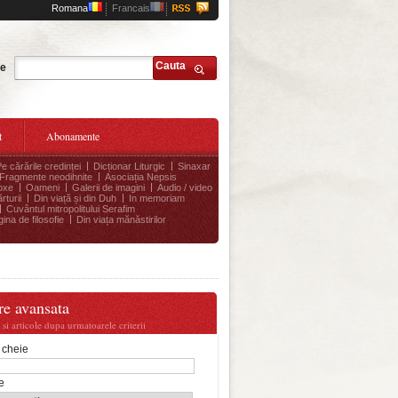
Romana
Francais
Cauta
te
t
Abonamente
Pe cărările credinței
Dicționar Liturgic
Sinaxar
Fragmente neodihnite
Asociația Nepsis
oxe
Oameni
Galerii de imagini
Audio / video
rturii
Din viață și din Duh
In memoriam
Cuvântul mitropolitului Serafim
ina de filosofie
Din viața mănăstirilor
re avansata
i si articole dupa urmatoarele criterii
 cheie
e