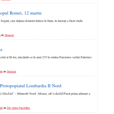
copul Romei, 12 martie
gată, care deţinea domenii întinse în Italia. în tinereţe a făcut studii
n
in
Sinaxar
ia
colul al IlI-lea, născându-se în anul 235 în cetatea Panormos (astăzi Palermo)
tin
in
Sinaxar
 Protopopiatul Lombardia II Nord
ToÅ£i SfinÅ£ii” – Milanoâ€‘Nord –Monza, sâ€‘a desfăÅŸurat prima adunare a
tin
in
Din Viața Parohiilor