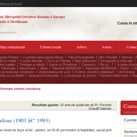
Mitropolit Iosif
tia Mitropoliei Ortodoxe Române a Europei
tale si Meridionale
Cauta in si
.apostolia.eu
hipa redacțională
Ultimul număr
Arhiva
Autori
Contac
pului Timotei
Cuvântul episcopului Siluan
Tâlcul Evangheliei
Știri / Noutăți
Interviu - 
Evul media
Cuvânt filocalic
Zis-a un Părinte
Mari duhovnici
Imnografie și Filocalie
na copiilor
Teologie și stiință
Istorie și Ortodoxie
Canonica
De ce...?
Icoane ortod
Pastorala
Aniversare
Varia
Taberele MOREOM
Pelerinaje MOREOM
Poem
Mă
ri ai neamului românesc
Universitatea de vară
Centrul „Dumitru Stăniloae”
Ati întrebat
edici și cuvântări
Sinaxarul închisorilor
Comunicate de presă
Făuritorii Marii Uniri
Pag
informare crestin ortodoxa
Cauta
Rezultate gasite:
10 articole publicate de Pr. Porumb
Geluâ€‘Valentin
cauta stir
niloae (1903 â€“ 1993)
Cuvinte
 neam un înger al lui - păzitor, un fel de guvernator al împărăţiei, aşezat prin
Sectiun