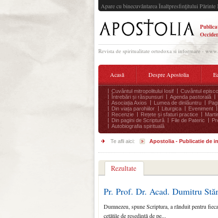
Apare cu binecuvântarea Înaltpresfinţitului Părinte 
Publica
Occiden
Revista de spiritualitate ortodoxa si informare - www
Acasă
Despre Apostolia
Ec
Cuvântul mitropolitului Iosif
Cuvântul episco
Întrebări și răspunsuri
Agenda pastorală
Asociația Axios
Lumea de dinlăuntru
Pagi
Din viața parohiilor
Liturgica
Eveniment
Recenzie
Rețete și sfaturi practice
Marti
Din pagini de Scriptură
File de Pateric
Pr
Autobiografia spirituală
Te afli aici:
Apostolia - Publicatie de 
Rezultate
Pr. Prof. Dr. Acad. Dumitru Stă
Dumnezeu, spune Scriptura, a rânduit pentru fiecare
cetăţile de reşedinţă de pe...