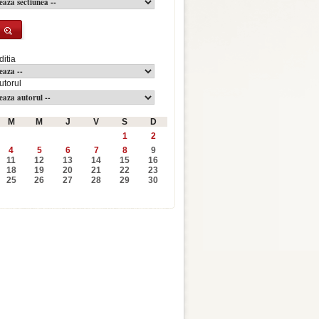
ditia
utorul
M
M
J
V
S
D
1
2
4
5
6
7
8
9
11
12
13
14
15
16
18
19
20
21
22
23
25
26
27
28
29
30