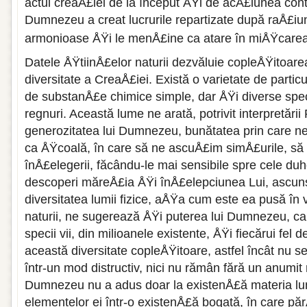
actul creaÅ£iei de la început ÅŸi de acÅ£iunea cont
Dumnezeu a creat lucrurile repartizate după raÅ£iun
armonioase ÅŸi le menÅ£ine ca atare în miÅŸcarea 
Datele ÅŸtiinÅ£elor naturii dezvăluie copleÅŸitoare
diversitate a CreaÅ£iei. Există o varietate de partic
de substanÅ£e chimice simple, dar ÅŸi diverse specii 
regnuri. Această lume ne arată, potrivit interpretării 
generozitatea lui Dumnezeu, bunătatea prin care ne
ca ÅŸcoală, în care să ne ascuÅ£im simÅ£urile, să 
înÅ£elegerii, făcându-le mai sensibile spre cele du
descoperi măreÅ£ia ÅŸi înÅ£elepciunea Lui, ascuns
diversitatea lumii fizice, aÅŸa cum este ea pusă în
naturii, ne sugerează ÅŸi puterea lui Dumnezeu, car
specii vii, din milioanele existente, ÅŸi fiecărui fel
această diversitate copleÅŸitoare, astfel încât nu se
într-un mod distructiv, nici nu rămân fără un anumit
Dumnezeu nu a adus doar la existenÅ£ă materia lumi
elementelor ei într-o existenÅ£ă bogată, în care părÅ