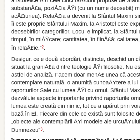
aristotelice ÅŸi cele cinci raÅ£iuni propuse de Sfân
substanÅ£a, poziÅ£ia ÅŸi (cu un nume deosebit) miÅ
acÅ£iunea). RelaÅ£ia a devenit la Sfântul Maxim si
îi este proprie Sfântului Maxim, la Aristotel este ex
deosebirilor categoriilor. Locul e implicat, la Sfântu
timpul, în miÅŸcare; cantitatea, în fiinÅ£ă; calitatea
în relaÅ£ie.”
.
2
Desigur, cele două abordări, distincte, deschid un c
situat la graniÅ£a dintre teologie ÅŸi filosofie. Nu es
astfel de analiză. Facem doar menÅ£iunea că aceste
contemplare naturală, o anumită cunoaÅŸtere a lu
raporturilor Sale cu lumea ÅŸi cu omul. Sfântul Max
dezvăluie aspecte importante privind raporturile omu
lumea este creată din nimic, tot ce a apărut prin vo
bază în El. Fiecare din cele ce există sunt folosite 
„obiecte ale contemplării ÅŸi modele ale urcuÅŸului 
Dumnezeu”
.
3