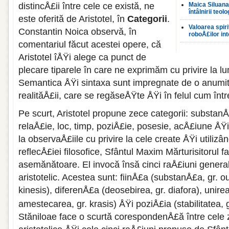
distincÅ£ii între cele ce există, ne
Maica Siluana 
întâlnirii teolo
este oferită de Aristotel, în
Categorii
.
Valoarea spiri
Constantin Noica observă, în
roboÅ£ilor in
comentariul făcut acestei opere, că
Aristotel îÅŸi alege ca punct de
plecare tiparele în care ne exprimăm cu privire la lum
Semantica ÅŸi sintaxa sunt impregnate de o anumită
realităÅ£ii, care se regăseÅŸte ÅŸi în felul cum în
Pe scurt, Aristotel propune zece categorii: substanÅ£
relaÅ£ie, loc, timp, poziÅ£ie, posesie, acÅ£iune ÅŸi
la observaÅ£iile cu privire la cele create ÅŸi utiliz
reflecÅ£iei filosofice, Sfântul Maxim Mărturisitorul fa
asemănătoare. El invocă însă cinci raÅ£iuni generale
aristotelic. Acestea sunt: fiinÅ£a (substanÅ£a, gr. o
kinesis), diferenÅ£a (deosebirea, gr. diafora), unir
amestecarea, gr. krasis) ÅŸi poziÅ£ia (stabilitatea, g
Stăniloae face o scurtă corespondenÅ£ă între cele 