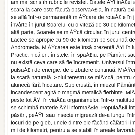
am mai scris în rubricile revistei. Datele ÅŸtiinÅ£ei 
scara la care este făcută observaÅ£ia, în natură e
se află într-o permanentă miÅŸcare de rotaÅ£ie în j
învârte în jurul Soarelui cu o viteză de 30 de kilom
altă parte, Soarele se miÅŸcă circular, în jurul centr
Lactee se apropie cu 90 de kilometri pe secundă de
Andromeda. MiÅŸcarea este însă prezentă ÅŸi în lu
Practic, nicăieri, în stele, în spaÅ£iu, pe Pământ sau
nu există ceva care să fie încremenit. Universul într
pulsaÅ£ii de energie, de o zbatere continuă. MiÅŸc
la scară naturală. Solul terestru se miÅŸcă, pentru c
alunecă fără încetare. Sub crustă, în miezul Pământ
incandescent agită o magmă metalică fierbinte. Mi
peste tot ÅŸi în viaÅ£a organismelor, într-o multitu
se schimbă materie ÅŸi informaÅ£ie. PopulaÅ£ii înt
păsări, peÅŸti sau insecte migrează de-a lungul între
locuri de pe glob, unele dintre ele făcând călătorii 
mii de kilometri, pentru a se stabili în areale favorabi