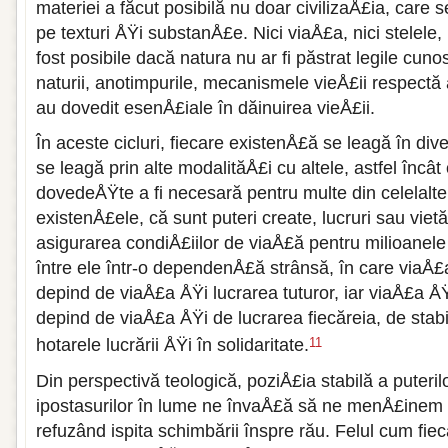
materiei a făcut posibilă nu doar civilizaÅ£ia, care s
pe texturi ÅŸi substanÅ£e. Nici viaÅ£a, nici stelele, n
fost posibile dacă natura nu ar fi păstrat legile cunos
naturii, anotimpurile, mecanismele vieÅ£ii respectă 
au dovedit esenÅ£iale în dăinuirea vieÅ£ii.
În aceste cicluri, fiecare existenÅ£ă se leagă în div
se leagă prin alte modalităÅ£i cu altele, astfel încât 
dovedeÅŸte a fi necesară pentru multe din celelalte. 
existenÅ£ele, că sunt puteri create, lucruri sau vietă
asigurarea condiÅ£iilor de viaÅ£ă pentru milioanele
între ele într-o dependenÅ£ă strânsă, în care viaÅ£a
depind de viaÅ£a ÅŸi lucrarea tuturor, iar viaÅ£a ÅŸ
depind de viaÅ£a ÅŸi de lucrarea fiecăreia, de stabil
hotarele lucrării ÅŸi în solidaritate.
11
Din perspectivă teologică, poziÅ£ia stabilă a puterilo
ipostasurilor în lume ne învaÅ£ă să ne menÅ£inem f
refuzând ispita schimbării înspre rău. Felul cum fiec