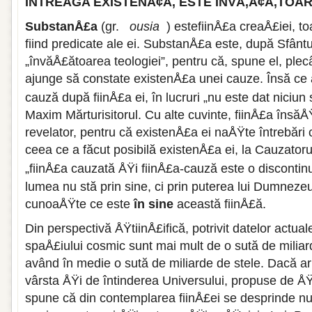
ÎNTREAGA EXISTENÅ¢Ä‚ ESTE ÎNVÄ‚Å¢Ä‚TOA
SubstanÅ£a
(gr.
ousia
) estefiinÅ£a creaÅ£iei, to
fiind predicate ale ei. SubstanÅ£a este, după Sfântu
„învăÅ£ătoarea teologiei”, pentru că, spune el, plec
ajunge să constate existenÅ£a unei cauze. Însă c
cauză după fiinÅ£a ei, în lucruri „nu este dat niciun
Maxim Mărturisitorul. Cu alte cuvinte, fiinÅ£a însăÅ
revelator, pentru că existenÅ£a ei naÅŸte întrebări c
ceea ce a făcut posibilă existenÅ£a ei, la Cauzatorul 
„fiinÅ£a cauzată ÅŸi fiinÅ£a-cauză este o discontinu
lumea nu stă prin sine, ci prin puterea lui Dumneze
cunoaÅŸte ce este
în sine
această fiinÅ£ă.
Din perspectivă ÅŸtiinÅ£ifică, potrivit datelor actual
spaÅ£iului cosmic sunt mai mult de o sută de miliard
având în medie o sută de miliarde de stele. Dacă ar
vârsta ÅŸi de întinderea Universului, propuse de ÅŸ
spune că din contemplarea fiinÅ£ei se desprinde nu