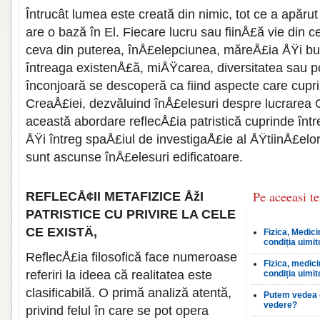
Întrucât lumea este creată din nimic, tot ce a apăru
are o bază în El. Fiecare lucru sau fiinÅ£ă vie din ce
ceva din puterea, înÅ£elepciunea, măreÅ£ia ÅŸi bună
întreaga existenÅ£ă, miÅŸcarea, diversitatea sau p
înconjoară se descoperă ca fiind aspecte care cupri
CreaÅ£iei, dezvăluind înÅ£elesuri despre lucrarea C
această abordare reflecÅ£ia patristică cuprinde între
ÅŸi întreg spaÅ£iul de investigaÅ£ie al ÅŸtiinÅ£elo
sunt ascunse înÅ£elesuri edificatoare.
Pe aceeasi t
REFLECÅ¢II METAFIZICE ÅžI
PATRISTICE CU PRIVIRE LA CELE
CE EXISTÄ‚
Fizica, Medici
condiția uimit
ReflecÅ£ia filosofică face numeroase
Fizica, medici
referiri la ideea că realitatea este
condiția uimit
clasificabilă. O primă analiză atentă,
Putem vedea 
vedere?
privind felul în care se pot opera