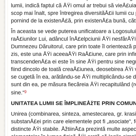
lumii, indică faptul că ÅŸi omul ar trebui să vieÅ£ui
scop mai înalt, spre întregirea diversităÅ£ii lumii cu p
pornind de la existenÅ£ă, prin existenÅ£a bună, cătr
În aceasta se vede puterea unificatoare a Logosului
raÅ£iunilor Lui, adâncul înÅ£elpciunii ÅŸi nesfârÅŸi
Dumnezeu Dăruitorul, care prin toate îl orientează p
zis, este una ÅŸi aceeaÅŸi RaÅ£iune, care prin infi
transcendenÅ£a ei este în sine ÅŸi pentru sine neg
fiind dincolo de toată creaÅ£iunea, deosebirea ÅŸi 
se cugetă în ea, arătându-se ÅŸi multiplicându-se d
sunt din ea, pe măsura fiecăreia ÅŸi recapitulând (r
sine.”
9
UNITATEA LUMII SE ÎMPLINEÅžTE PRIN COM
Unirea (combinarea, sinteza, amestecarea, gr. krasis
substanÅ£ei prin care elementele pot fi „asociate”,
distincte ÅŸi stabile. ÅžtiinÅ£a prezintă multe aspe