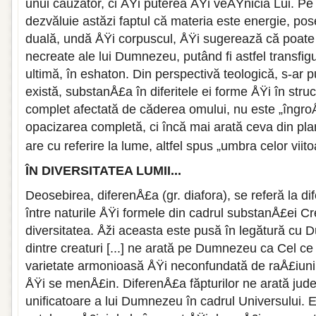
unui cauzator, ci ÅŸi puterea ÅŸi veÅŸnicia Lui. Pe d
dezvăluie astăzi faptul că materia este energie, po
duală, undă ÅŸi corpuscul, ÅŸi sugerează că poate f
necreate ale lui Dumnezeu, putând fi astfel transfig
ultimă, în eshaton. Din perspectivă teologică, s-ar
există, substanÅ£a în diferitele ei forme ÅŸi în struc
complet afectată de căderea omului, nu este „îngro
opacizarea completă, ci încă mai arată ceva din pl
are cu referire la lume, altfel spus „umbra celor viito
ÎN DIVERSITATEA LUMII...
Deosebirea, diferenÅ£a (gr. diafora), se referă la d
între naturile ÅŸi formele din cadrul substanÅ£ei Cr
diversitatea. Åži aceasta este pusă în legătură cu
dintre creaturi [...] ne arată pe Dumnezeu ca Cel ce a
varietate armonioasă ÅŸi neconfundată de raÅ£iuni
ÅŸi se menÅ£in. DiferenÅ£a făpturilor ne arată jude
unificatoare a lui Dumnezeu în cadrul Universului.