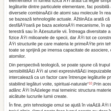
elementelor în lumea fizică ÅŸi arată că legile sim
legăturile dintre particulele elementare, fac posibilă 
diversele combinaÅ£ii de atomi sau molecule în rea
se bazează tehnologiile actuale. ÅžtiinÅ£a arată că 
desfăÅŸoară pe baza aceloraÅŸi mecanisme, în ap
terestră sau în Å£esuturile vii. Întreaga diversitate a
fizice ÅŸi milioanele de specii, dar ÅŸi tot ce cons
ÅŸi structurile pe care materia le primeÅŸte prin teh
toate se sprijină pe imensa capacitate de asociere,
atomilor.
Din perspectivă teologică, se poate spune că trupul 
sensibilităÅ£i ÅŸi al unei expresivităÅ£i inepuizabil
intercalează ca un factor care întrerupe legăturile pr
stabilind legături voite, spiritual-naturale”
.Prin ace
10
adânc ÅŸi înÅ£elege mai temeinic structura materiei,
alcătuite lucrurile lumii create.
În fine, prin tehnologie omul se ajută în viaÅ£ă ÅŸi l