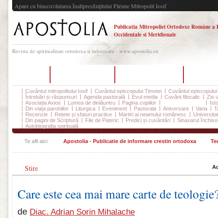
Apare cu binecuvântarea Înaltpresfinţitului Părinte Mitropolit Iosif
Publicatia Mitropoliei Ortodoxe Române a 
Occidentale si Meridionale
Revista de spiritualitate ortodoxa si informare - www.apostolia.eu
Acasă
Despre Apostolia
Echipa redacțională
Ultimul 
Cuvântul mitropolitului Iosif
Cuvântul episcopului Timotei
Cuvântul episcopului
Întrebări și răspunsuri
Agenda pastorală
Evul media
Cuvânt filocalic
Zis-
Asociația Axios
Lumea de dinlăuntru
Pagina copiilor
Teologie și stiință
Ist
Din viața parohiilor
Liturgica
Eveniment
Pastorala
Aniversare
Varia
T
Recenzie
Rețete și sfaturi practice
Martiri ai neamului românesc
Universita
Din pagini de Scriptură
File de Pateric
Predici și cuvântări
Sinaxarul închisor
Autobiografia spirituală
Te afli aici:
Apostolia - Publicatie de informare crestin ortodoxa
Teo
Stire
Ad
Care este cea mai mare carte de teologie
de
Diac. Adrian Sorin Mihalache