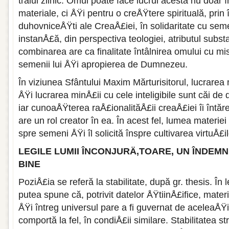
traiul zilnic. Omul poate face lucrul acesta nu doar
materiale, ci ÅŸi pentru o creÅŸtere spirituală, prin
duhovniceÅŸti ale CreaÅ£iei, în solidaritate cu seme
instanÅ£ă, din perspectiva teologiei, atributul subs
combinarea are ca finalitate întâlnirea omului cu mi
semenii lui ÅŸi apropierea de Dumnezeu.
În viziunea Sfântului Maxim Mărturisitorul, lucrarea 
ÅŸi lucrarea minÅ£ii cu cele inteligibile sunt căi de 
iar cunoaÅŸterea raÅ£ionalităÅ£ii creaÅ£iei îi întă
are un rol creator în ea. În acest fel, lumea materi
spre semeni ÅŸi îl solicită înspre cultivarea virtuÅ£il
LEGILE LUMII ÎNCONJURÄ‚TOARE, UN ÎNDEMN 
BINE
PoziÅ£ia se referă la stabilitate, după gr. thesis. În
putea spune că, potrivit datelor ÅŸtiinÅ£ifice, materi
ÅŸi întreg universul pare a fi guvernat de aceleaÅŸi 
comportă la fel, în condiÅ£ii similare. Stabilitatea st