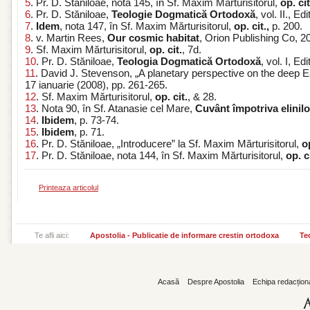
5
. Pr. D. Stăniloae, nota 145, în Sf. Maxim Mărturisitorul,
op. cit
6
. Pr. D. Stăniloae,
Teologie Dogmatică Ortodoxă
, vol. II., 
7
.
Idem
, nota 147, în Sf. Maxim Mărturisitorul,
op. cit.,
p. 200.
8
. v. Martin Rees,
Our cosmic habitat
, Orion Publishing Co, 2
9
. Sf. Maxim Mărturisitorul,
op. cit.
, 7d.
10
. Pr. D. Stăniloae,
Teologia Dogmatică Ortodoxă
, vol. I, E
11
. David J. Stevenson, „A planetary perspective on the deep Ea
17 ianuarie (2008), pp. 261-265.
12
. Sf. Maxim Mărturisitorul,
op. cit.
, & 28.
13
. Nota 90, în Sf. Atanasie cel Mare,
Cuvânt împotriva elinilo
14
.
Ibidem
, p. 73-74.
15
.
Ibidem
, p. 71.
16
. Pr. D. Stăniloae, „Introducere” la Sf. Maxim Mărturisitorul,
op
17
. Pr. D. Stăniloae, nota 144, în Sf. Maxim Mărturisitorul,
op. c
Printeaza articolul
Te afli aici:
Apostolia - Publicatie de informare crestin ortodoxa
Teo
Acasă
Despre Apostolia
Echipa redacțion