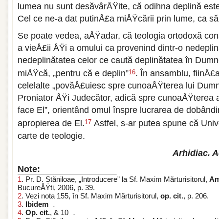
lumea nu sunt desăvârÅŸite, că odihna deplină es
Cel ce ne-a dat putinÅ£a miÅŸcării prin lume, ca să
Se poate vedea, aÅŸadar, că teologia ortodoxă con
a vieÅ£ii ÅŸi a omului ca provenind dintr-o nedeplin
nedeplinătatea celor ce caută deplinătatea în Dum
miÅŸcă, „pentru că e deplin”
. În ansamblu, fiinÅ
16
celelalte „povăÅ£uiesc spre cunoaÅŸterea lui Dumn
Proniator ÅŸi Judecător, adică spre cunoaÅŸterea a
face El”, orientând omul înspre lucrarea de dobândir
apropierea de El.
Astfel, s-ar putea spune că Univ
17
carte de teologie.
Arhidiac. 
Note:
1
. Pr. D. Stăniloae, „Introducere” la Sf. Maxim Mărturisitorul,
Am
BucureÅŸti, 2006, p. 39.
2
. Vezi nota 155, în Sf. Maxim Mărturisitorul,
op. cit.
, p. 206.
3
.
Ibidem
.
4
.
Op. cit.
, & 10
.