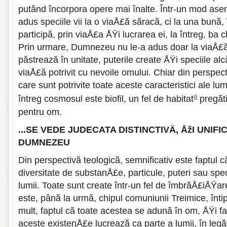
putând încorpora opere mai înalte. Într-un mod a
adus speciile vii la o viaÅ£ă săracă, ci la una bună,
participă, prin viaÅ£a ÅŸi lucrarea ei, la întreg, ba c
Prin urmare, Dumnezeu nu le-a adus doar la viaÅ£ă, 
păstrează în unitate, puterile create ÅŸi speciile a
viaÅ£ă potrivit cu nevoile omului. Chiar din perspecti
care sunt potrivite toate aceste caracteristici ale lum
întreg cosmosul este biofil, un fel de habitat
pregăti
8
pentru om.
...SE VEDE JUDECATA DISTINCTIVÄ‚ ÅžI UNIFI
DUMNEZEU
Din perspectivă teologică, semnificativ este faptul 
diversitate de substanÅ£e, particule, puteri sau spe
lumii. Toate sunt create într-un fel de îmbrăÅ£iÅŸare
este, până la urmă, chipul comuniunii Treimice, înti
mult, faptul că toate acestea se adună în om, ÅŸi fa
aceste existenÅ£e lucrează ca parte a lumii, în legă