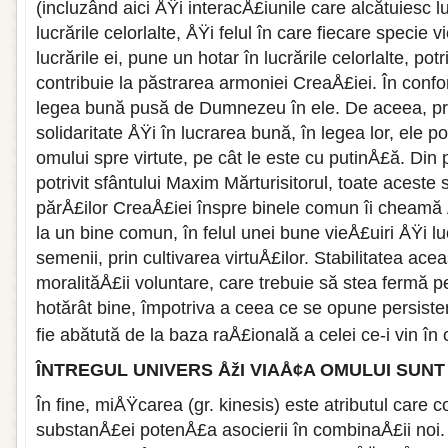
(incluzând aici ÅŸi interacÅ£iunile care alcătuiesc
lucrările celorlalte, ÅŸi felul în care fiecare specie v
lucrările ei, pune un hotar în lucrările celorlalte, potri
contribuie la păstrarea armoniei CreaÅ£iei. În confo
legea bună pusă de Dumnezeu în ele. De aceea, prin 
solidaritate ÅŸi în lucrarea bună, în legea lor, ele 
omului spre virtute, pe cât le este cu putinÅ£ă. Din 
potrivit sfântului Maxim Mărturisitorul, toate aceste s
părÅ£ilor CreaÅ£iei înspre binele comun îi cheamă 
la un bine comun, în felul unei bune vieÅ£uiri ÅŸi luc
semenii, prin cultivarea virtuÅ£ilor. Stabilitatea ac
moralităÅ£ii voluntare, care trebuie să stea fermă 
hotărât bine, împotriva a ceea ce se opune persiste
fie abătută de la baza raÅ£ională a celei ce-i vin în 
ÎNTREGUL UNIVERS ÅžI VIAÅ¢A OMULUI SUNT 
În fine, miÅŸcarea (gr. kinesis) este atributul care 
substanÅ£ei potenÅ£a asocierii în combinaÅ£ii noi.