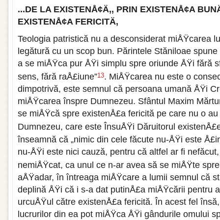
...DE LA EXISTENÅ¢Ä‚, PRIN EXISTENÅ¢A BUNÄ
EXISTENÅ¢A FERICITÄ‚
Teologia patristică nu a desconsiderat miÅŸcarea lu
legătură cu un scop bun. Părintele Stăniloae spune
a se miÅŸca pur ÅŸi simplu spre oriunde ÅŸi fără s
sens, fără raÅ£iune”
. MiÅŸcarea nu este o consec
13
dimpotrivă, este semnul că persoana umană ÅŸi Cr
miÅŸcarea înspre Dumnezeu. Sfântul Maxim Mărturisi
se miÅŸcă spre existenÅ£a fericită pe care nu o au
Dumnezeu, care este ÎnsuÅŸi Dăruitorul existenÅ£ei 
înseamnă că „nimic din cele făcute nu-ÅŸi este Å£in
nu-ÅŸi este nici cauză, pentru că altfel ar fi nefăcut
nemiÅŸcat, ca unul ce n-ar avea să se miÅŸte spre
aÅŸadar, în întreaga miÅŸcare a lumii semnul că s
deplină ÅŸi că i s-a dat putinÅ£a miÅŸcării pentru 
urcuÅŸul către existenÅ£a fericită. În acest fel în
lucrurilor din ea pot miÅŸca ÅŸi gândurile omului sp