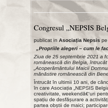
Congresul „NEPSIS Bel
publicat in
Asociația Nepsis
pe 
„Propriile alegeri – cum le fa
Ziua de 25 septembrie 2021 a f
românească din Belgia, întrucât a
„Acoperământului Maicii Domnulu
mănăstire românească din Bene
Întrucât în ultimii 10 ani, de cân
în care Asociația „NEPSIS Belgia
creativitate, weekendâ€‘uri pentr
spațiu de desfășurare a activităț
partea obștii de maici; participar