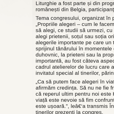
Liturghie a fost parte și din prog
românești din Belgia, participan
Tema congresului, organizat în 
„Propriile alegeri – cum le facem
să alegi, ce studii să urmezi, cu 
alegi prietenii, soțul sau soția or
alegerile importante pe care un 
sprijinul tânărului în momentel
duhovnic, la prieteni sau la pro
importantă, au fost câteva aspec
cadrul atelierelor de lucru care 
invitatul special al tinerilor, păr
„Ca să putem face alegeri în via
afirmăm credința. Să nu ne fie f
că reperul ultim pentru noi este 
viață este nevoie să fim confrun
este ușoară.”, leâ€‘a transmis Îna
tinerilor prezenți la congres.