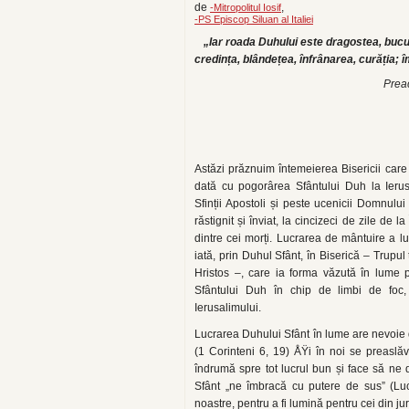
de
,
-Mitropolitul Iosif
-PS Episcop Siluan al Italiei
„Iar roada Duhului este dragostea, bucu
credința, blândețea, înfrânarea, curăția; 
Preac
Astăzi prăznuim întemeierea Bisericii care
dată cu pogorârea Sfântului Duh la Ierus
Sfinții Apostoli și peste ucenicii Domnului
răstignit și înviat, la cincizeci de zile de l
dintre cei morți. Lucrarea de mântuire a lu
iată, prin Duhul Sfânt, în Biserică – Trupul 
Hristos –, care ia forma văzută în lume p
Sfântului Duh în chip de limbi de foc,
Ierusalimului.
Lucrarea Duhului Sfânt în lume are nevoie d
(1 Corinteni 6, 19) ÅŸi în noi se preaslă
îndrumă spre tot lucrul bun și face să ne
Sfânt „ne îmbracă cu putere de sus” (Luc
noastre, pentru a fi lumină pentru cei din ju