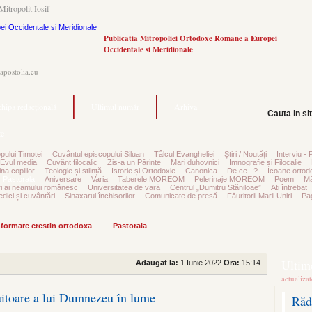
Mitropolit Iosif
Publicatia Mitropoliei Ortodoxe Române a Europei
Occidentale si Meridionale
.apostolia.eu
hipa redacțională
Ultimul număr
Arhiva
Cauta in si
e
pului Timotei
Cuvântul episcopului Siluan
Tâlcul Evangheliei
Știri / Noutăți
Interviu - 
Evul media
Cuvânt filocalic
Zis-a un Părinte
Mari duhovnici
Imnografie și Filocalie
na copiilor
Teologie și stiință
Istorie și Ortodoxie
Canonica
De ce...?
Icoane ortod
Pastorala
Aniversare
Varia
Taberele MOREOM
Pelerinaje MOREOM
Poem
Mă
ri ai neamului românesc
Universitatea de vară
Centrul „Dumitru Stăniloae”
Ati întrebat
edici și cuvântări
Sinaxarul închisorilor
Comunicate de presă
Făuritorii Marii Uniri
Pag
informare crestin ortodoxa
Pastorala
Ultime
Adaugat la:
1 Iunie 2022
Ora:
15:14
actualiza
tuitoare a lui Dumnezeu în lume
Răd