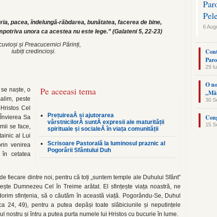
Par
Pel
ria, pacea, îndelungă-răbdarea, bunătatea, facerea de bine,
6 Aug
împotriva unora ca acestea nu este lege.” (Galateni 5, 22-23)
uvioși și Preacucernici Părinți,
Cont
iubiți credincioși.
Paro
29 Iu
O no
Pe aceeasi tema
 se naște, o
„Măn
alim, peste
30 S
 Hristos Cel
PrețuireaÂ și ajutorarea
Cong
a Învierea Sa
vârstnicilorÂ suntÂ expresii ale maturității
15 S
mii se face,
spirituale și socialeÂ în viața comunității
tainic al Lui
Scrisoare Pastorală la luminosul praznic al
rin venirea
Pogorârii Sfântului Duh
 în cetatea
e fiecare dintre noi, pentru că toți „suntem temple ale Duhului Sfânt”
vește Dumnezeu Cel în Treime arătat. El sfințește viața noastră, ne
 dorim sfințenia, să o căutăm în această viață. Pogorându-Se, Duhul
a 24, 49), pentru a putea depăși toate slăbiciunile și neputințele
rul nostru și întru a putea purta numele lui Hristos cu bucurie în lume.