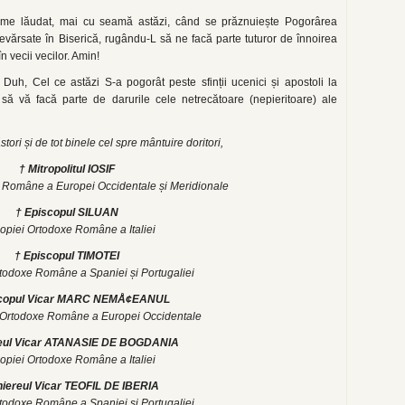
ime lăudat, mai cu seamă astăzi, când se prăznuiește Pogorârea
revărsate în Biserică, rugându-L să ne facă parte tuturor de înnoirea
în vecii vecilor. Amin!
l Duh, Cel ce astăzi S-a pogorât peste sfinții ucenici și apostoli la
 să vă facă parte de darurile cele netrecătoare (nepieritoare) ale
ăstori și de tot binele cel spre mântuire doritori,
† Mitropolitul IOSIF
e Române a Europei Occidentale și Meridionale
† Episcopul SILUAN
copiei Ortodoxe Române a Italiei
† Episcopul TIMOTEI
rtodoxe Române a Spaniei și Portugaliei
scopul Vicar MARC NEMÅ¢EANUL
i Ortodoxe Române a Europei Occidentale
reul Vicar ATANASIE DE BOGDANIA
copiei Ortodoxe Române a Italiei
hiereul Vicar TEOFIL DE IBERIA
rtodoxe Române a Spaniei și Portugaliei