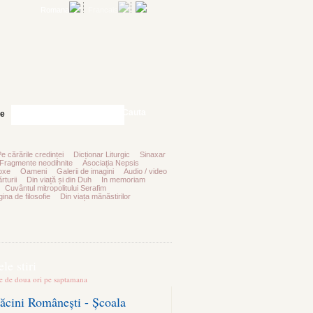
Romana
Francais
Cauta
te
Pe cărările credinței
Dicționar Liturgic
Sinaxar
Fragmente neodihnite
Asociația Nepsis
oxe
Oameni
Galerii de imagini
Audio / video
rturii
Din viață și din Duh
In memoriam
Cuvântul mitropolitului Serafim
ina de filosofie
Din viața mănăstirilor
le stiri
te de doua ori pe saptamana
ăcini Românești - Școala