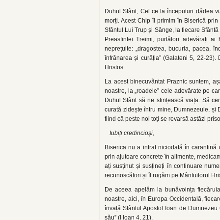
Duhul Sfânt, Cel ce la începuturi dădea via
morți. Acest Chip îl primim în Biserică pri
Sfântul Lui Trup și Sânge, la fiecare Sfântă 
Preasfintei Treimi, purtători adevărați ai
neprețuite: „dragostea, bucuria, pacea, î
înfrânarea și curăția” (Galateni 5, 22-23).
Hristos.
La acest binecuvântat Praznic suntem, așa
noastre, la „roadele” cele adevărate pe ca
Duhul Sfânt să ne sfințească viața. Să c
curată zidește întru mine, Dumnezeule, și Du
fiind că peste noi toți se revarsă astăzi pris
Iubiți credincioși,
Biserica nu a intrat niciodată în carantin
prin ajutoare concrete în alimente, medicame
ați susținut și susțineți în continuare nu
recunoscători și îl rugăm pe Mântuitorul Hr
De aceea apelăm la bunăvoința fiecăruia
noastre, aici, în Europa Occidentală, fieca
învață Sfântul Apostol Ioan de Dumnezeu 
său” (I Ioan 4, 21).