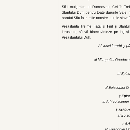
Să-I mulțumim lui Dumnezeu, Cel în Tre
Sfântului Duh, pentru toate darurile Sale, 
harului Său în inimile noastre. Lui fie slava 
Preasfânta Treime, Tatăl și Fiul și Sfântu
Ierusalim, să vă binecuvinteze pe toți și
Preasfântului Duh.
Ai voștri ierarhi și p
al Mitropoliei Ortodox
al Epis
al Episcopiei O
† Epi
al Arhiepiscopie
† Arhie
al Epis
† Ar
al Episcopiei O