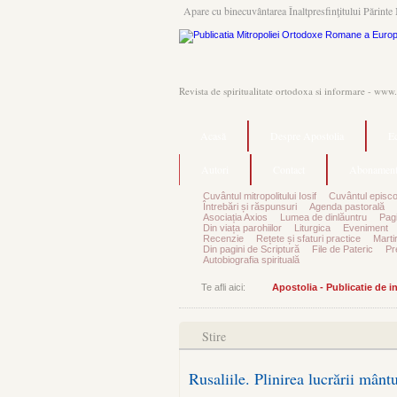
Apare cu binecuvântarea Înaltpresfinţitului Părinte 
Revista de spiritualitate ortodoxa si informare - www
Acasă
Despre Apostolia
Ec
Autori
Contact
Abonament
Cuvântul mitropolitului Iosif
Cuvântul episco
Întrebări și răspunsuri
Agenda pastorală
Asociația Axios
Lumea de dinlăuntru
Pagi
Din viața parohiilor
Liturgica
Eveniment
Recenzie
Rețete și sfaturi practice
Marti
Din pagini de Scriptură
File de Pateric
Pr
Autobiografia spirituală
Te afli aici:
Apostolia - Publicatie de 
Stire
Rusaliile. Plinirea lucrării mân