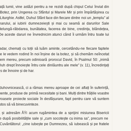
ță lumii, vine astăzi pentru a ne rezidi după chipul Celui înviat din
n Botez, prin Ungerea cu Sfântul și Marele Mir și prin împărtășirea cu
Liturghie. Astfel, Duhul Sfânt face din fiecare dintre noi un „templu” al
 harului, ai iubirii dumnezeiești și mai cu seamă ai darurilor Sale
ndelungă-răbdarea, bunătatea, facerea de bine, credința, blândețea,
 De aceste daruri ne învrednicim atunci când îi urmăm întru toate lui
dar, chemați cu toții să luăm aminte, cercetându-ne fiecare faptele
re le vedem rodind în noi înșine de la botez, și să chemăm neîncetat
erem mereu, precum odinioară prorocul David, în Psalmul 50: „inimă
h drept înnoiește întru cele dinlăuntru ale mele” (v. 11), încredințați
os de înnoire și de har.
ă duhovnicească, ci a rămas mereu aproape de cei aflați în suferință,
nte, produse de primă necesitate și bani. Mulți dintre frățiile voastre
meroasele proiecte sociale în desfășurare, fapt pentru care vă suntem
istos să vă binecuvinteze.
 și adresăm ÅŸi acum rugămintea de a sprijini misiunea Bisericii
re după posibilitățile sale și „cum socotește cu inima sa”, precum ne
Cuvântătorul: „cine iubește pe Dumnezeu, să iubească și pe fratele