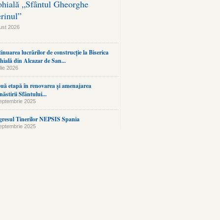
ohială „Sfântul Gheorghe
erinul”
ust 2026
inuarea lucrărilor de construcție la Biserica
hială din Alcazar de San...
lie 2026
uă etapă în renovarea și amenajarea
ăstirii Sfântului...
eptembrie 2025
resul Tinerilor NEPSIS Spania
eptembrie 2025