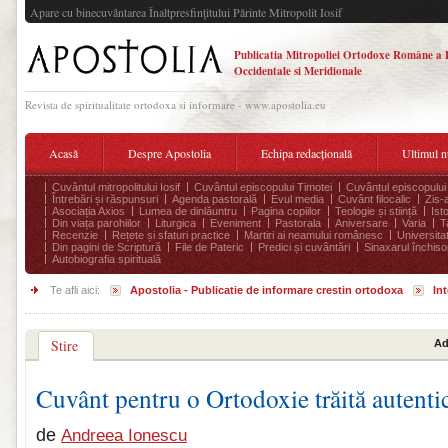
Apare cu binecuvântarea Înaltpresfinţitului Părinte Mitropolit Iosif
Publicatia Mitropoliei Ortodoxe Române a 
Occidentale si Meridionale
Revista de spiritualitate ortodoxa si informare - www.apostolia.eu
Acasă
Despre Apostolia
Echipa redacțională
Ultimul 
Cuvântul mitropolitului Iosif
Cuvântul episcopului Timotei
Cuvântul episcopului
Întrebări și răspunsuri
Agenda pastorală
Evul media
Cuvânt filocalic
Zis-
Asociația Axios
Lumea de dinlăuntru
Pagina copiilor
Teologie și stiință
Ist
Din viața parohiilor
Liturgica
Eveniment
Pastorala
Aniversare
Varia
T
Recenzie
Rețete și sfaturi practice
Martiri ai neamului românesc
Universita
Din pagini de Scriptură
File de Pateric
Predici și cuvântări
Sinaxarul închisor
Autobiografia spirituală
Te afli aici:
Apostolia - Publicatie de informare crestin ortodoxa
Int
Stire
Ad
Cuvânt pentru o Ortodoxie trăită autenti
de
Andreea Ionescu