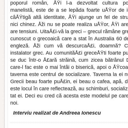
poporul român, ÅŸi l-a dezvoltat cultura pos
manelistă, este de a se lepăda foarte uÅŸor de id
câÅŸtigă altă identitate, ÅŸi ajunge un fel de str
nici chinez. Åži nu se poate realiza uÅŸor, ÅŸi are
are tensiuni. UitaÅ£i-vă la greci – grecul rămâne g
cunoscut o grecoaică care a stat în Australia 60 d
en­gleză. Åži cum vă descurcaÅ£i, doamnă? 
instalator grec. Au comunităÅ£i greceÅŸti foarte pu
se duc într-o Å£ară străină, cum zicea bătrânul D
care-l fac este o mai întâi o biserică, apoi o ÅŸcoa
taverna este centrul de socializare. Taverna la ei n
Grecii beau foarte puÅ£in, ei beau o cafea, apă, d
este locul în care reflectează, au schimburi, social
tat ei. Deci eu cred că acesta este mode­lul pe ca
noi.
Interviu realizat de Andreea Ionescu