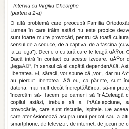
Interviu cu Virgiliu Gheorghe
(partea a 2-a)
O altă problemă care preocupă Familia Ortodoxăes
Lumea în care trăim astăzi nu este propice dezvolt
sunt foarte multe pro­vocări, pentru că toată cultur
sensul de a seduce, de a capti­va, de a fascina (cuvâ
la „a lega”). Deci e o cultură care te lea­gă uÅŸor.
Dacă intră în contact cu aceste izvoare, uÅŸor 
„legaÅ£i”, în sensul că ei capătă dependenÅ£ă. As
libertatea. Ei, săracii, vor spune că „vor”, dar nu ÅŸ
au pierdut libertatea. Åži eu, ca părinte, sunt î
datoria, mai mult decât îndreptăÅ£irea, să-mi prote
încercăm să-i facem pe oameni să înÅ£eleagă că
copilul astăzi, trebuie să ai înÅ£elepciune, 
provocările, care sunt riscurile, ispitele. De ace
care atenÅ£ionează asupra unui pericol sau a altu
smartphone, de televizor, de internet, de jocuri pe ca