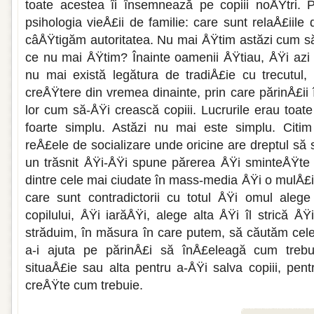
toate acestea îi însemnează pe copiii noÅŸtri.
psihologia vieÅ£ii de familie: care sunt relaÅ£iile
câÅŸ­tigăm autoritatea. Nu mai ÅŸtim astăzi cum s
ce nu mai ÅŸtim? Înainte oamenii ÅŸtiau, ÅŸi azi
nu mai există legătura de tradi­Å£ie cu trecutul,
creÅŸtere din vremea dinainte, prin care părin­Å£ii
lor cum să-ÅŸi crească copiii. Lucrurile erau toate
foarte simplu. Astăzi nu mai este simplu. Citim
reÅ£ele de socializare unde oricine are dreptul să
un trăs­nit ÅŸi-ÅŸi spune părerea ÅŸi sminteÅŸte 
dintre cele mai ciudate în mass-media ÅŸi o mulÅ£i
care sunt contradictorii cu totul ÅŸi omul alege
copilului, ÅŸi iarăÅŸi, alege alta ÅŸi îl strică Å
străduim, în măsura în care putem, să căutăm cele
a-i ajuta pe părinÅ£i să înÅ£eleagă cum trebu
situaÅ£ie sau alta pentru a-ÅŸi salva copiii, pentr
creÅŸte cum trebuie.