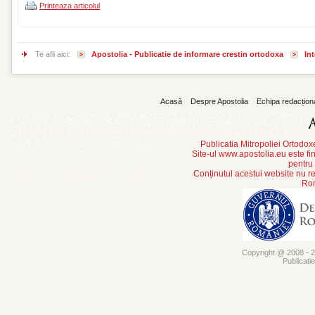
Printeaza articolul
Te afli aici:
Apostolia - Publicatie de informare crestin ortodoxa
Int
Acasă
Despre Apostolia
Echipa redacțion
Publicatia Mitropoliei Ortodo
Site-ul www.apostolia.eu este
pentru
Conținutul acestui website nu re
Rom
Copyright @ 2008 - 20
Publicati