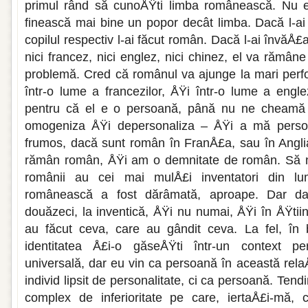
primul rând să cunoÅŸti limba românească. Nu e
finească mai bine un popor decât limba. Dacă l-ai
copilul respectiv l-ai făcut român. Dacă l-ai în­văÅ£a
nici francez, nici englez, nici chinez, el va rămâ
problemă. Cred că românul va ajunge la mari per
într-o lume a francezilor, ÅŸi într-o lume a engle
pentru că el e o persoană, până nu ne cheamă
omogeni­za ÅŸi depersonaliza – ÅŸi a mă person
frumos, dacă sunt român în FranÅ£a, sau în Angli
rămân român, ÅŸi am o demnitate de român. Să n
româ­nii au cei mai mulÅ£i inventatori din 
românească a fost dărâ­mată, aproape. Dar dac
douăzeci, la inventică, ÅŸi nu numai, ÅŸi în ÅŸt
au făcut ceva, care au gândit ceva. La fel, în 
identitatea Å£i-o găseÅŸti într-un context pe
universală, dar eu vin ca persoană în această rela
indi­vid lipsit de personalitate, ci ca persoa­nă. Ten
com­plex de inferioritate pe care, iertaÅ£i-mă, 