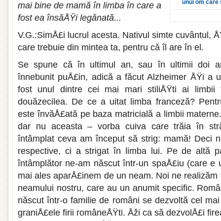
unui om care 
mai bine de mamă în limba în care a
fost ea în­săÅŸi legănată...
V.G.:SimÅ£i lucrul acesta. Nativul sim­te cuvântul, 
care tre­buie din mintea ta, pentru că îl are în el.
Se spune că în ultimul an, sau în ulti­mii doi 
înnebunit puÅ£in, adică a făcut Alzheimer ÅŸi a ui
fost unul dintre cei mai mari stiliÅŸti ai limbii 
douăzecilea. De ce a uitat limba franceză? Pentr
este învăÅ£ată pe baza matricială a limbii materne.
dar nu aceasta – vorba cuiva care trăia în str
întâmplat ceva am început să strig: mamă! Deci n-a
respective, ci a strigat în limba lui. Pe de altă 
întâmplător ne-am născut într-un spa­Å£iu (care e 
mai ales aparÅ£inem de un neam. Noi ne realizăm fo
neamului nos­tru, care au un anumit specific. Român
născut într-o fami­lie de români se dezvoltă cel mai
graniÅ£ele firii româ­neÅŸti. Åži ca să dezvolÅ£i fi