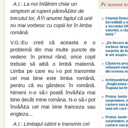
Pe aceeasi t
A.I.: La noi întâlnim chiar un
simptom al ruperii părinÅ£ilor de
trecutul lor, ÅŸi anu­me faptul că unii
Chantal Delso
incredibilă a 
nu mai vorbesc cu copiii lor în limba
a secolului XX
valorilor, o r
română.
lumii.”
V.G.:Eu cred că aceasta e o
„De fiecare d
vorbesc desp
problemă din mai multe puncte de
surprins de f
le am asupra 
vedere: în pri­mul rând, orice copil
trebuie să aibă o lim­bă maternă.
Căutarea prez
reînnoirii vieți
Limba pe care eu i-o pot trans­mite
din vremea n
cel mai bine este limba română,
Arhimandritul
„Rugăciunea 
pentru că eu gândesc în română.
Trupului lui H
Nimeni n-o să-i poată învăÅ£a mai
Protos. Iustin
bine decât mine româna. N-o să-i pot
surprindem, nic
camere sau pe
învăÅ£a cel mai bine franceza sau
unui om care 
engleza...
Protos. Iustin
surprindem, nic
A.I.: Limbajul iubirii e transmis cel
camere sau pe