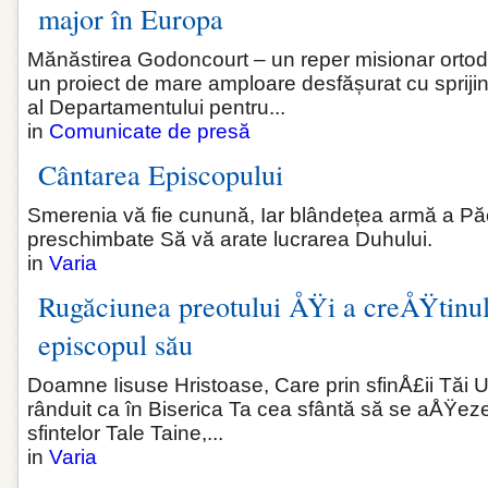
major în Europa
Mănăstirea Godoncourt – un reper misionar ortod
un proiect de mare amploare desfășurat cu sprijinu
al Departamentului pentru...
in
Comunicate de presă
Cântarea Episcopului
Smerenia vă fie cunună, Iar blândețea armă a Păcii
preschimbate Să vă arate lucrarea Duhului.
in
Varia
Rugăciunea preotului ÅŸi a creÅŸtinul
episcopul său
Doamne Iisuse Hristoase, Care prin sfinÅ£ii Tăi U
rânduit ca în Biserica Ta cea sfântă să se aÅŸeze
sfintelor Tale Taine,...
in
Varia