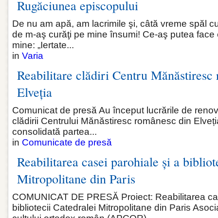
Rugăciunea episcopului
De nu am apă, am lacrimile şi, câtă vreme spăl cu 
de m-aş curăţi pe mine însumi! Ce‑aş putea face c
mine: „Iertate...
in
Varia
Reabilitare clădiri Centru Mănăstiresc
Elveția
Comunicat de presă Au început lucrările de renovar
clădirii Centrului Mănăstiresc românesc din Elveția
consolidată partea...
in
Comunicate de presă
Reabilitarea casei parohiale și a bibliot
Mitropolitane din Paris
COMUNICAT DE PRESĂ Proiect: Reabilitarea case
bibliotecii Catedralei Mitropolitane din Paris Asoci