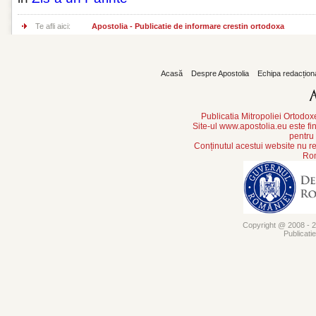
Te afli aici:
Apostolia - Publicatie de informare crestin ortodoxa
Acasă
Despre Apostolia
Echipa redacțion
Publicatia Mitropoliei Ortodo
Site-ul www.apostolia.eu este
pentru
Conținutul acestui website nu re
Rom
Copyright @ 2008 - 20
Publicati