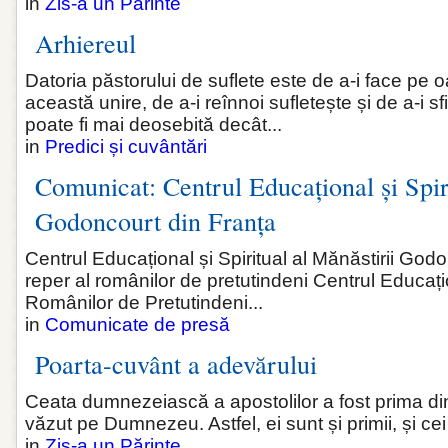
in
Zis-a un Părinte
Arhiereul
Datoria păstorului de suflete este de a-i face pe
această unire, de a-i reînnoi sufletește și de a-i sf
poate fi mai deosebită decât...
in
Predici și cuvântări
Comunicat: Centrul Educațional și Spiri
Godoncourt din Franța
Centrul Educațional și Spiritual al Mănăstirii God
reper al românilor de pretutindeni Centrul Educațio
Românilor de Pretutindeni...
in
Comunicate de presă
Poarta-cuvânt a adevărului
Ceata dumnezeiască a apostolilor a fost prima dint
văzut pe Dumnezeu. Astfel, ei sunt și primii, și ce
in
Zis-a un Părinte