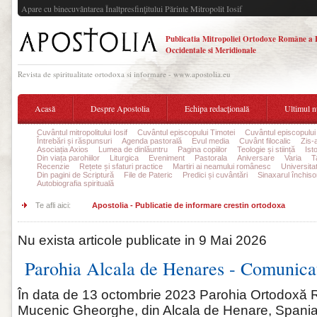
Apare cu binecuvântarea Înaltpresfinţitului Părinte Mitropolit Iosif
Publicatia Mitropoliei Ortodoxe Române a 
Occidentale si Meridionale
Revista de spiritualitate ortodoxa si informare - www.apostolia.eu
Acasă
Despre Apostolia
Echipa redacțională
Ultimul 
Cuvântul mitropolitului Iosif
Cuvântul episcopului Timotei
Cuvântul episcopului
Întrebări și răspunsuri
Agenda pastorală
Evul media
Cuvânt filocalic
Zis-
Asociația Axios
Lumea de dinlăuntru
Pagina copiilor
Teologie și stiință
Ist
Din viața parohiilor
Liturgica
Eveniment
Pastorala
Aniversare
Varia
T
Recenzie
Rețete și sfaturi practice
Martiri ai neamului românesc
Universita
Din pagini de Scriptură
File de Pateric
Predici și cuvântări
Sinaxarul închisor
Autobiografia spirituală
Te afli aici:
Apostolia - Publicatie de informare crestin ortodoxa
Nu exista articole publicate in 9 Mai 2026
Parohia Alcala de Henares - Comunica
În data de 13 octombrie 2023 Parohia Ortodoxă
Mucenic Gheorghe, din Alcala de Henare, Spania, 