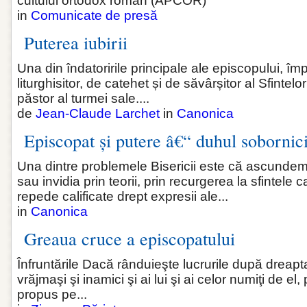
cultului ortodox român (APCOR)
in
Comunicate de presă
Puterea iubirii
Una din îndatoririle principale ale episcopului, î
liturghisitor, de catehet și de săvârșitor al Sfintel
păstor al turmei sale....
de
Jean-Claude Larchet
in
Canonica
Episcopat și putere â€“ duhul sobornici
Una dintre problemele Bisericii este că ascunde
sau invidia prin teorii, prin recurgerea la sfintele
repede calificate drept expresii ale...
in
Canonica
Greaua cruce a episcopatului
Înfruntările Dacă rânduieşte lucrurile după dreapta
vrăjmaşi şi inamici şi ai lui şi ai celor numiţi de el,
propus pe...