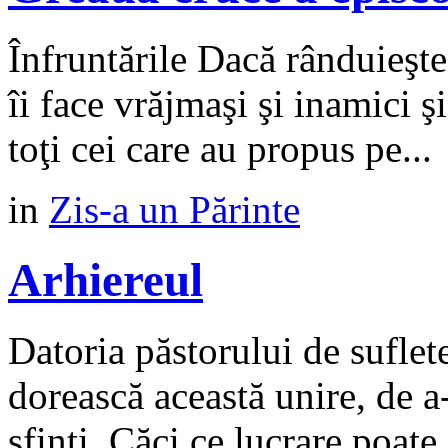
Înfruntările Dacă rânduieşte
îi face vrăjmaşi şi inamici şi
toţi cei care au propus pe...
in
Zis-a un Părinte
Arhiereul
Datoria păstorului de suflet
dorească această unire, de a-
sfinți. Căci ce lucrare poate