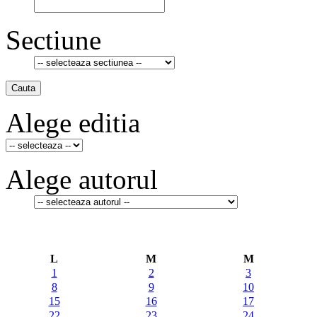
Sectiune
Cauta
Alege editia
Alege autorul
L
M
M
1
2
3
8
9
10
15
16
17
22
23
24