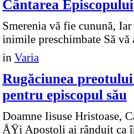
Cântarea Episcopului
Smerenia vă fie cunună, Iar 
inimile preschimbate Să vă
in
Varia
Rugăciunea preotului
pentru episcopul său
Doamne Iisuse Hristoase, Ca
ÅŸi Apostoli ai rânduit ca î