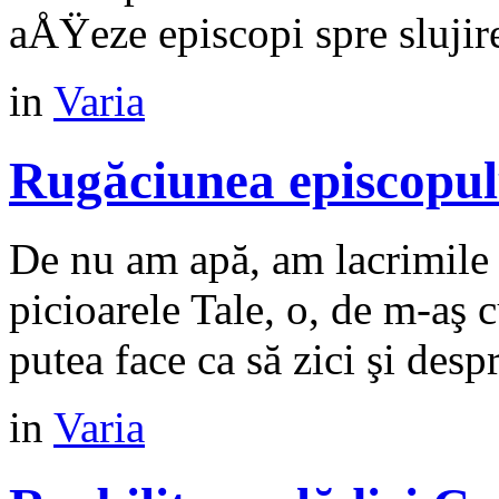
aÅŸeze episcopi spre slujirea
in
Varia
Rugăciunea episcopul
De nu am apă, am lacrimile ş
picioarele Tale, o, de m-aş 
putea face ca să zici şi despr
in
Varia