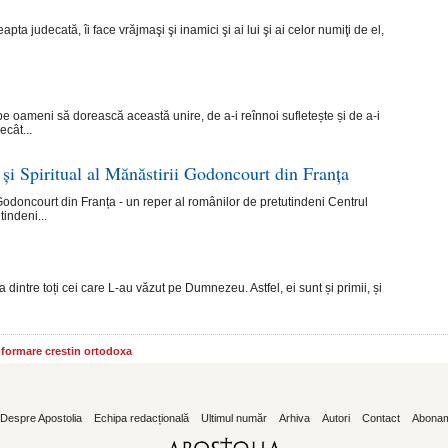
pta judecată, îi face vrăjmaşi şi inamici şi ai lui şi ai celor numiţi de el,
 pe oameni să dorească această unire, de a-i reînnoi sufletește și de a-i
ecât...
și Spiritual al Mănăstirii Godoncourt din Franța
 Godoncourt din Franța - un reper al românilor de pretutindeni Centrul
indeni...
intre toți cei care L-au văzut pe Dumnezeu. Astfel, ei sunt și primii, și
informare crestin ortodoxa
Despre Apostolia
Echipa redacțională
Ultimul număr
Arhiva
Autori
Contact
Abona