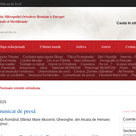
Mitropolit Iosif
tia Mitropoliei Ortodoxe Române a Europei
tale si Meridionale
Cauta in si
.apostolia.eu
hipa redacțională
Ultimul număr
Arhiva
Autori
Contac
pului Timotei
Cuvântul episcopului Siluan
Tâlcul Evangheliei
Știri / Noutăți
Interviu - 
Evul media
Cuvânt filocalic
Zis-a un Părinte
Mari duhovnici
Imnografie și Filocalie
na copiilor
Teologie și stiință
Istorie și Ortodoxie
Canonica
De ce...?
Icoane ortod
Pastorala
Aniversare
Varia
Taberele MOREOM
Pelerinaje MOREOM
Poem
Mă
ri ai neamului românesc
Universitatea de vară
Centrul „Dumitru Stăniloae”
Ati întrebat
edici și cuvântări
Sinaxarul închisorilor
Comunicate de presă
Făuritorii Marii Uniri
Pag
informare crestin ortodoxa
2025
Cauta
municat de presă
cauta stir
Cuvinte
oxă Română Sfântul Mare Mucenic Gheorghe, din Alcala de Henare,
inul...
Sectiun