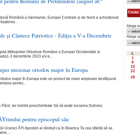
ul pentru Românii de Pretutindeni (august â€“
Cauta
odoxă Română a Germaniei, Europei Centrale și de Nord a achiziționat
așterea...
Alege e
nde și Cântece Patriotice - Ediția a V-a Decembrie
Alege a
egida Mitropoliei Ortodoxe Române a Europei Occidentale și
L
oada1-3 decembrie 2023 aV-a...
1
8
15
eper misionar ortodox major în Europa
22
29
rtodox major în Europa este un proiect de mare amploare desfășurat
entului pentru...
 Păcii, Iar inimile preschimbate Să vă arate lucrarea Duhului.
Ÿtinului pentru episcopul său
i Ucenici ÅŸi Apostoli ai rânduit ca în Biserica Ta cea sfântă să se
ine,...