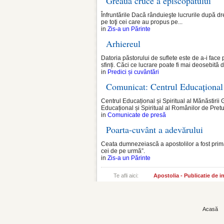
Greaua cruce a episcopatului
Înfruntările Dacă rânduieşte lucrurile după drea
pe toţi cei care au propus pe...
in
Zis-a un Părinte
Arhiereul
Datoria păstorului de suflete este de a-i face
sfinți. Căci ce lucrare poate fi mai deosebită d
in
Predici și cuvântări
Comunicat: Centrul Educațional 
Centrul Educațional și Spiritual al Mănăstirii
Educațional și Spiritual al Românilor de Pretut
in
Comunicate de presă
Poarta-cuvânt a adevărului
Ceata dumnezeiască a apostolilor a fost prima d
cei de pe urmă”.
in
Zis-a un Părinte
Te afli aici:
Apostolia - Publicatie de 
Acasă