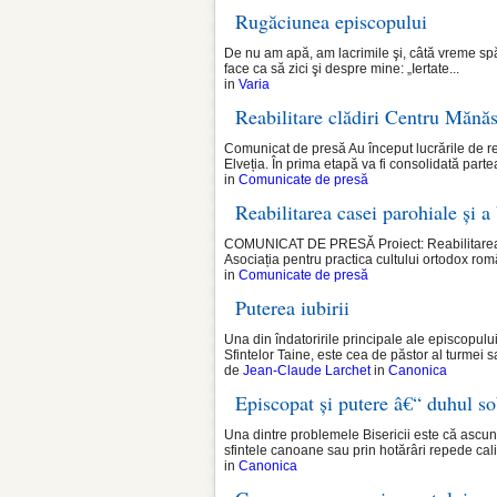
Rugăciunea episcopului
De nu am apă, am lacrimile şi, câtă vreme spă
face ca să zici şi despre mine: „Iertate...
in
Varia
Reabilitare clădiri Centru Mănăs
Comunicat de presă Au început lucrările de re
Elveția. În prima etapă va fi consolidată partea
in
Comunicate de presă
Reabilitarea casei parohiale și a
COMUNICAT DE PRESĂ Proiect: Reabilitarea cas
Asociația pentru practica cultului ortodox r
in
Comunicate de presă
Puterea iubirii
Una din îndatoririle principale ale episcopului
Sfintelor Taine, este cea de păstor al turmei sa
de
Jean-Claude Larchet
in
Canonica
Episcopat și putere â€“ duhul so
Una dintre problemele Bisericii este că ascun
sfintele canoane sau prin hotărâri repede calif
in
Canonica