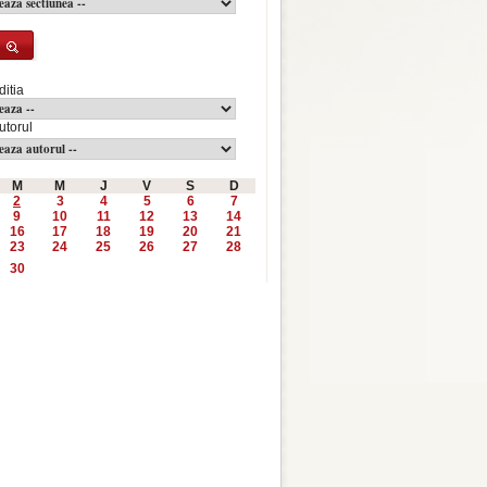
ditia
utorul
M
M
J
V
S
D
2
3
4
5
6
7
9
10
11
12
13
14
16
17
18
19
20
21
23
24
25
26
27
28
30