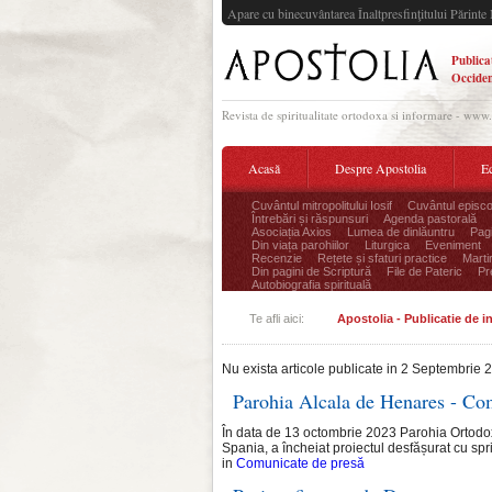
Apare cu binecuvântarea Înaltpresfinţitului Părinte 
Publica
Occiden
Revista de spiritualitate ortodoxa si informare - www
Acasă
Despre Apostolia
Ec
Cuvântul mitropolitului Iosif
Cuvântul episco
Întrebări și răspunsuri
Agenda pastorală
Asociația Axios
Lumea de dinlăuntru
Pagi
Din viața parohiilor
Liturgica
Eveniment
Recenzie
Rețete și sfaturi practice
Marti
Din pagini de Scriptură
File de Pateric
Pr
Autobiografia spirituală
Te afli aici:
Apostolia - Publicatie de 
Nu exista articole publicate in 2 Septembrie 
Parohia Alcala de Henares - Co
În data de 13 octombrie 2023 Parohia Ortod
Spania, a încheiat proiectul desfășurat cu sprij
in
Comunicate de presă