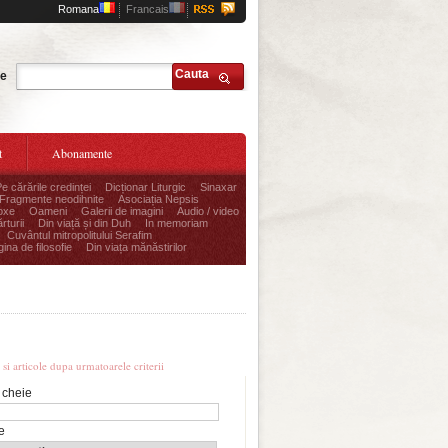
Romana
Francais
Cauta
te
t
Abonamente
Pe cărările credinței
Dicționar Liturgic
Sinaxar
Fragmente neodihnite
Asociația Nepsis
oxe
Oameni
Galerii de imagini
Audio / video
rturii
Din viață și din Duh
In memoriam
Cuvântul mitropolitului Serafim
ina de filosofie
Din viața mănăstirilor
re avansata
i si articole dupa urmatoarele criterii
 cheie
e