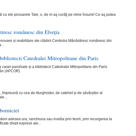
l cu ele picioarele Tale, o, de m-aş curăţi pe mine însumi! Ce‑aş putea
tiresc românesc din Elveția
novare și reabilitare ale clădirii Centrului Mănăstiresc românesc din
...
 bibliotecii Catedralei Mitropolitane din Paris
ei parohiale și a bibliotecii Catedralei Mitropolitane din Paris
omân (APCOR)
, împreună cu cea de liturghisitor, de catehet și de săvârșitor al
le....
borniciei
dem adesea ura, ranchiuna sau invidia prin teorii, prin recurgerea la
icate drept expresii ale...