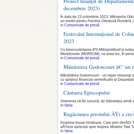
Proiect finanțat de Departament
decembrie 2023)
În data de 23 octombrie 2023, Mitropolia Ort
un imobil pentru Parohia Ortodoxă Română „N
in
Comunicate de presă
Festivalul Internațional de Coli
2023
Cu binecuvântarea IPS MitropolitIosif și sub
Meridionale (MOREOM), va avea loc, în peri
in
Comunicate de presă
Mănăstirea Godoncourt â€“ un r
Mănăstirea Godoncourt – un reper misionar o
cu sprijinul financiar semnificativ al Departam
in
Comunicate de presă
Cântarea Episcopului
Smerenia vă fie cunună, Iar blândețea armă a
in
Varia
Rugăciunea preotului ÅŸi a creÅ
Doamne Iisuse Hristoase, Care prin sfinÅ£ii Tă
aÅŸeze episcopi spre slujirea sfintelor Tale Ta
in
Varia