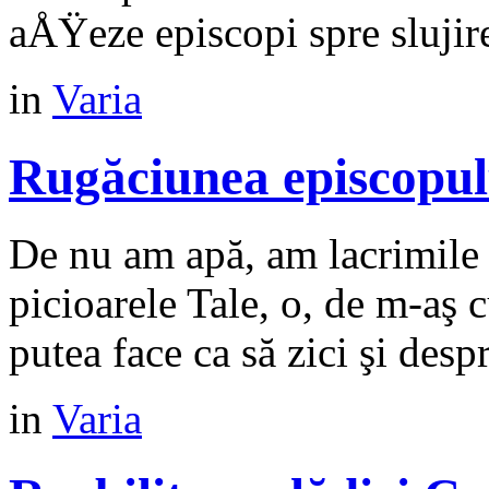
aÅŸeze episcopi spre slujirea
in
Varia
Rugăciunea episcopul
De nu am apă, am lacrimile ş
picioarele Tale, o, de m-aş 
putea face ca să zici şi despr
in
Varia