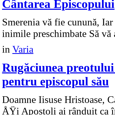
Cântarea Episcopului
Smerenia vă fie cunună, Iar 
inimile preschimbate Să vă
in
Varia
Rugăciunea preotului
pentru episcopul său
Doamne Iisuse Hristoase, Ca
ÅŸi Apostoli ai rânduit ca î