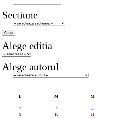
Sectiune
Cauta
Alege editia
Alege autorul
L
M
M
2
3
4
9
10
11