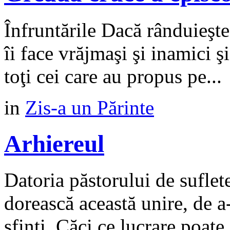
Înfruntările Dacă rânduieşte
îi face vrăjmaşi şi inamici şi
toţi cei care au propus pe...
in
Zis-a un Părinte
Arhiereul
Datoria păstorului de suflet
dorească această unire, de a-
sfinți. Căci ce lucrare poate