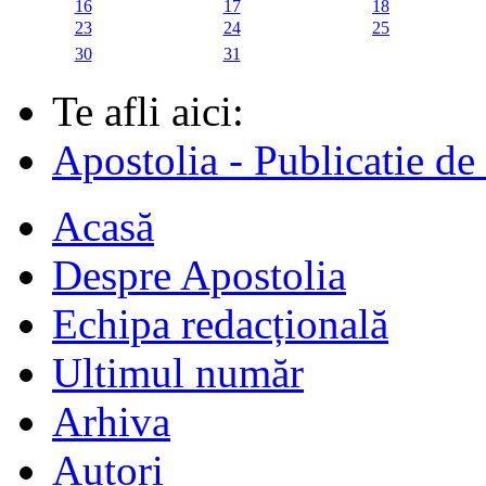
16
17
18
23
24
25
30
31
Te afli aici:
Apostolia - Publicatie de
Acasă
Despre Apostolia
Echipa redacțională
Ultimul număr
Arhiva
Autori